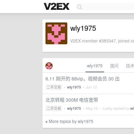
wly1975
V2EX member #383347, joined on
wly1975
提问
技
6.11 刚开的 88vip，视频会员 30 出
二手交易
•
wly1975
•
Jun 12
北京转租 300M 电信宽带
二手交易
•
wly1975
•
May 10
• Lastly replied by
w
More topics by wly1975
»