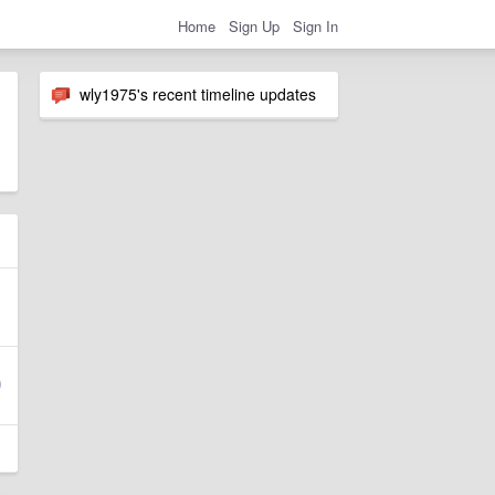
Home
Sign Up
Sign In
wly1975's recent timeline updates