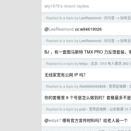
wly1975's recent replies
Replied to a topic by
LeeReamond
问与答
v 站有
›
›
@
LeeReamond
vx:w94619026
Replied to a topic by
LeeReamond
问与答
v 站有
›
›
BJ ，有一套图马斯特 TMX PRO 力反馈套
Replied to a topic by
teliyu
北京
010 有人需求 36
›
›
无线家宽有公网 IP 吗？
Replied to a topic by
AS4694lAS4808
宽带症候群
›
›
你的套餐里 8 个号是怎么做到的？套餐最多不是 
Replied to a topic by
pcbl
宽带症候群
山东联通 10 
›
›
@
wsly47
哪有官方宣传材料吗？给老人装一个