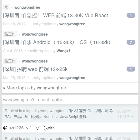
水
•
wongwongfree
[深圳南山] 急招！ WEB 前端 18-30K Vue React
1
Feb 18, 2017 • Lastly replied by
wongwongfree
酷工作
•
wongwongfree
[深圳南山] 求 Android（ 15-30k） iOS（ 16-32k）
7
Apr 4, 2016 • Lastly replied by
Wangxf
酷工作
•
wongwongfree
[深圳] 招聘 web 前端 12k-25k
1
Mar 28, 2016 • Lastly replied by
wongwongfree
More topics by wongwongfree
»
wongwongfree's recent replies
Replied to a topic by wongwongfree
[招人] 需要 Go 后端、测试、
2022 年
›
11 月 7 日
BA、产品、项目经理、Node.js、JavaScript 全栈
@
lhzcl226
ヽ(￣▽￣)وokk
Replied to a topic by wongwongfree
[招人] 需要 Go 后端、测试、
2022 年
›