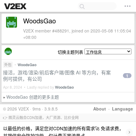
WoodsGao
V2EX member #488291, joined on 2020-05-08 11:05:04
+08:00
切换主题列表
外包
•
WoodsGao
接活，游戏/渲染/前后客户端/图像 AI 等方向，有案
1
例可提供，有公司
Apr 8, 2024 • Lastly replied by
WoodsGao
WoodsGao 创建的更多主题
»
© 2026 V2EX · 9ms · 3.9.8.5
About
·
Language
👉 图灵云融合CDN加速，大厂资源、比价全网
以最低的价格，满足您对CDN加速的所有需求🚀 免请求费，
›
并提供安全防护功能，仅计费正常流量💰