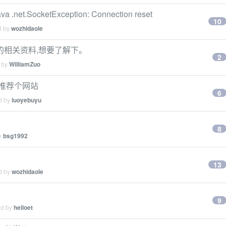
t.SocketException: Connection reset
10
d by
wozhidaole
的相关资料,想要了解下。
2
d by
WilliamZuo
推荐个网站
6
ed by
luoyebuyu
8
by
bsg1992
13
ed by
wozhidaole
9
ed by
helloet