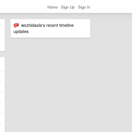
Home
Sign Up
Sign In
wozhidaole's recent timeline
updates