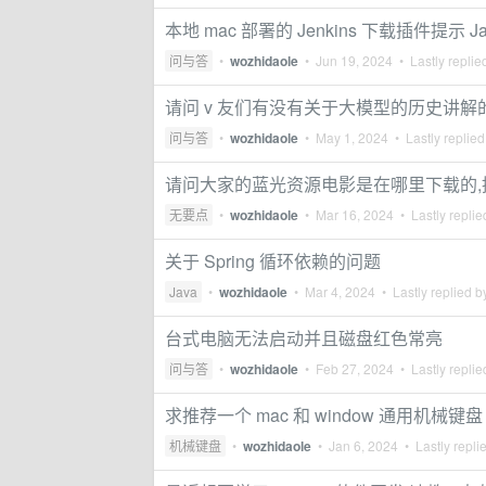
本地 mac 部署的 Jenkins 下载插件提示 Java .ne
问与答
•
wozhidaole
•
Jun 19, 2024
• Lastly replie
请问 v 友们有没有关于大模型的历史讲解
问与答
•
wozhidaole
•
May 1, 2024
• Lastly replie
请问大家的蓝光资源电影是在哪里下载的,
无要点
•
wozhidaole
•
Mar 16, 2024
• Lastly repli
关于 Spring 循环依赖的问题
Java
•
wozhidaole
•
Mar 4, 2024
• Lastly replied 
台式电脑无法启动并且磁盘红色常亮
问与答
•
wozhidaole
•
Feb 27, 2024
• Lastly repli
求推荐一个 mac 和 window 通用机械键盘
机械键盘
•
wozhidaole
•
Jan 6, 2024
• Lastly repli