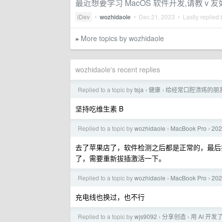
最近想要学习 MacOS 软件开发,请教 v 
iDev
•
wozhidaole
•
Dec 21, 2023
• Lastly replied
More topics by wozhidaole
»
wozhidaole's recent replies
Replied to a topic by
tsja
健康
给经常口腔溃疡的朋
›
›
坚持吃维生素 B
Replied to a topic by
wozhidaole
MacBook Pro
20
›
›
去了苹果店了，软件检测之后都是正常的，最后
了，需要重新拔插激活一下。
Replied to a topic by
wozhidaole
MacBook Pro
20
›
›
充电线也换过，也不行
Replied to a topic by
wjs9092
分享创造
用 AI 
›
›