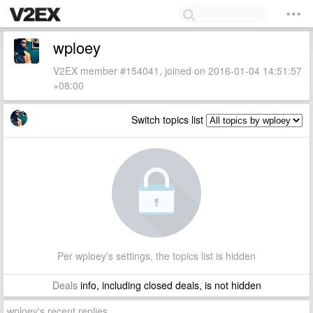
wploey
V2EX member #154041, joined on 2016-01-04 14:51:57
+08:00
Switch topics list
Per wploey's settings, the topics list is hidden
Deals
info, including closed deals, is not hidden
wploey's recent replies