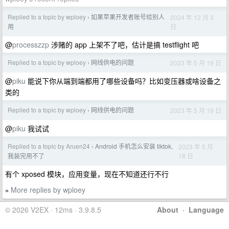
Replied to a topic by wploey
如果苹果开发者账号给别人
2024 年 12 月 3
›
日
用
@
processzzp
涉赌的 app 上架不了吧，估计是搞 testflight 吧
Replied to a topic by wploey
网线供电的问题
2023 年 5 月 19 日
›
@
piku
能说下你从端到端都用了哪些设备吗？比如变压器或啥设备之
类的
Replied to a topic by wploey
网线供电的问题
2023 年 5 月 19 日
›
@
piku
我试试
Replied to a topic by Aruen24
Android 手机怎么安装 tiktok,
2023 年 5 月
›
18 日
我装完用不了
有个 xposed 模块，应用变量，现在不知道还行不行
More replies by wploey
»
© 2026 V2EX · 12ms · 3.9.8.5
About
·
Language