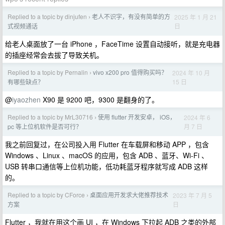
Replied to a topic by dinjufen
老人不识字，有没有简单的方
2025 年 1 月 21
›
日
式视频通话
给老人桌面放了一台 iPhone ，FaceTime 设置自动接听，就是充电器
的插座经常会去拔了导致关机。
Replied to a topic by Pernalin
vivo x200 pro 值得购买吗？
2024 年 10 月
›
15 日
有哪些缺点？
@
iyaozhen
X90 是 9200 吧，9300 是翻身的了。
Replied to a topic by MrL30716
使用 flutter 开发安卓， iOS，
2024 年 6
›
月 7 日
pc 等上位机软件是否可行？
我之前回复过，在公司投入用 Flutter 在车载屏和移动 APP ，包含
Windows 、Linux 、macOS 的应用，包含 ADB 、蓝牙、Wi-Fi 、
USB 转串口通信等上位机功能，低功耗蓝牙程序就写成 ADB 这样
的。
Replied to a topic by CForce
桌面应用开发求大佬推荐技术
2023 年 7 月 5
›
日
方案
Flutter ，我就在用这个画 UI ，在 Windows 下拉起 ADB 之类的外部