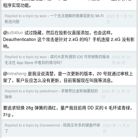
程序实现功能。
Replied to a topic by wpo
一个无法理解的微果投影仪 Wi-Fi
2023 年 1 月 10
›
日
断连问题
@
ju5t4fun
试过隐藏，然后在投影仪直接添加，也会这样。
Deauthentication 这个攻击是针对 2.4G 的吗？手机连接 2.4G 没有影
响。
Replied to a topic by wpo
请问大家有遇到 iOS 可供销售的版本
2022 年 12
›
月 26 日
无法在 App Store 中看到的情况吗？
@
minsheng
是我没说清楚，是一次更新的版本，20 号就通过审核上
架了，客户反应怎么没有更新，目前客服现在叫我等消息。
Replied to a topic by paledream
求推荐比金粉轴要轻的
2022 年 12 月 12
›
日
轴体
要追求轻换 28g 弹簧的酒红，量产我目前用 DD 买的 6 毛环诺青绿，
31g 。
Replied to a topic by Danswerme
陪我五年多的键盘坏掉
2022 年 11 月 9
›
日
了