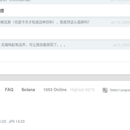
麻烦
喝格瓦斯（也是今天才知道这种饮料），我竟然这么孤陋吗？
Jul 12, 202
 Mac 无端响起电话声，可让我找着原因了。。。
Jul 6, 202
·
FAQ
·
Solana
·
1053 Online
Highest 6679
·
Select Langua
1:23
·
JFK 14:23