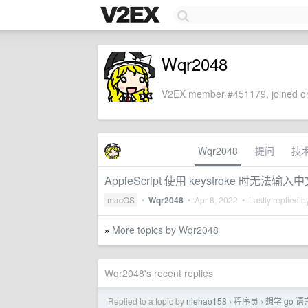
Wqr2048
V2EX member #451179, joined on
Wqr2048
提问
技
AppleScript 使用 keystroke 时无法输入
macOS
•
Wqr2048
•
Apr 8, 2022
• Lastly replied 
More topics by Wqr2048
»
Wqr2048's recent replies
Replied to a topic by
niehao158
程序员
想学 go
›
›