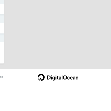
0
0
ge