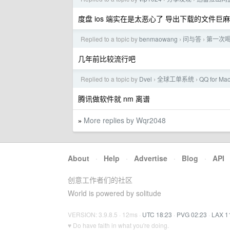
度盘 ios 端实在是太恶心了 导出下载的文件巨
Replied to a topic by
benmaowang
问与答
第一次
›
›
几年前比较流行吧
Replied to a topic by
Dvel
全球工单系统
QQ for
›
›
腾讯做软件就 nm 离谱
More replies by Wqr2048
»
About
·
Help
·
Advertise
·
Blog
·
API
创意工作者们的社区
World is powered by solitude
VERSION: 3.9.8.5 · 12ms ·
UTC 18:23
·
PVG 02:23
·
LAX 1
♥ Do have faith in what you're doing.