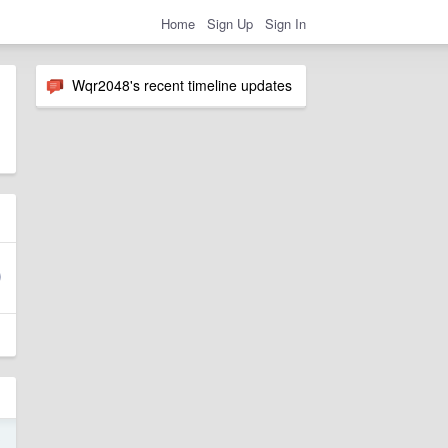
Home
Sign Up
Sign In
Wqr2048's recent timeline updates
3