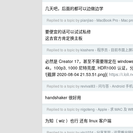
几天吧，后面的都可以边做边学
Replied to a topic by
pianjiao
MacBook Pro
Mac 
›
›
要便宜的话可以试试私修
这去官方肯定换主板
Replied to a topic by
kisshere
程序员
目前市面上屏幕
›
›
必然是 Creator 17，甚至不需要限定在 window
4k，100p3, 1000 尼特亮度, HDR1000 认证
![截屏 2020-08-04 21.53.51.png](
https://i.lo
Replied to a topic by
revival83
问与答
Android
›
›
handshaker 很好用
Replied to a topic by
nigoteng
Apple
求 MAC 及
›
›
为知（ wiz ）也行 还有 linux 客户端
Replied to a topic by
vip1024
分享发现
迅雷推出网
›
›