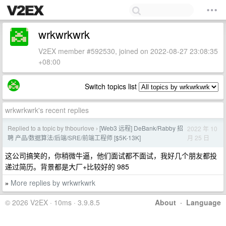
wrkwrkwrk
V2EX member #592530, joined on 2022-08-27 23:08:35
+08:00
Switch topics list
wrkwrkwrk's recent replies
Replied to a topic by thbourlove
[Web3 远程] DeBank/Rabby 招
2022 年 10
›
月 25 日
聘 产品/数据算法/后端/SRE/前端工程师 [$5K-13K]
这公司搞笑的，你稍微牛逼，他们面试都不面试，我好几个朋友都投
递过简历。背景都是大厂+比较好的 985
More replies by wrkwrkwrk
»
© 2026 V2EX · 10ms · 3.9.8.5
About
·
Language