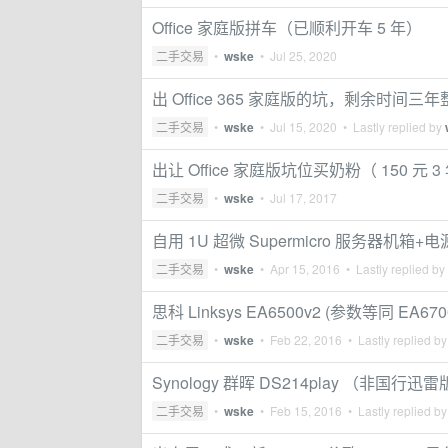
Office 家庭版拼车（已顺利开车 5 年）
二手交易
•
wske
•
Jul 25, 2020
出 Office 365 家庭版的坑，剩余时间三年整
二手交易
•
wske
•
Jul 15, 2020
• Lastly replied by
出让 Office 家庭版坑位买奶粉（ 150 元 3
二手交易
•
wske
•
Jul 17, 2017
自用 1U 超微 Supermicro 服务器机箱+电
二手交易
•
wske
•
Apr 15, 2016
• Lastly replied by
思科 Linksys EA6500v2 (参数等同 E
二手交易
•
wske
•
Feb 22, 2016
• Lastly replied b
Synology 群晖 DS214play （非国行迅雷
二手交易
•
wske
•
Feb 15, 2016
• Lastly replied b