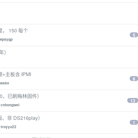
， 150 每个
5
wpaygp
 年）
源+主板含 IPMI
8
wske
A6700，已刷梅林固件）
13
y
cnhongwei
版、非 DS216play）
1
y
troyyu22