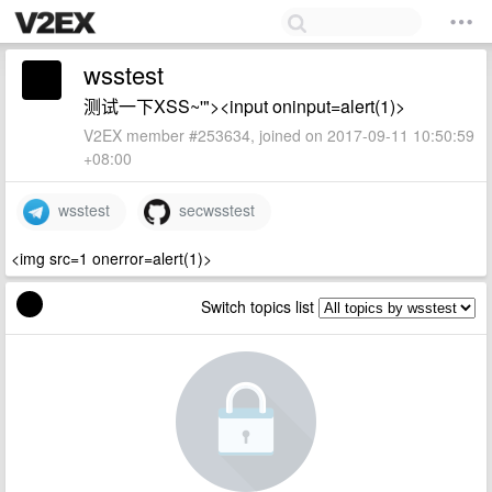
wsstest
测试一下XSS~'"><input oninput=alert(1)>
V2EX member #253634, joined on 2017-09-11 10:50:59
+08:00
wsstest
secwsstest
<img src=1 onerror=alert(1)>
Switch topics list