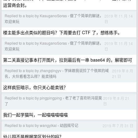
运营商会封。
Replied to a topic by KasuganoSoras
做了个简单的解谜，
2019 年 11 月 14
›
日
欢迎来玩
楼主能多出点类似的题目吗？下周要去打 CTF 了，想练练手。
Replied to a topic by KasuganoSoras
做了个简单的解谜，
2019 年 11 月 14
›
日
欢迎来玩
第二关直接记事本打开图片，拉到最后有一串 base64 的，解密即可
Replied to a topic by zhangqingyv
学妹跟我说捡了个很屌的域
2019 年 8 月
›
21 日
名，大伙看看怎么样？能卖钱吗
这样疯狂暗示，你只关心能卖钱？
Replied to a topic by pingpingping
老了老了喜欢听冯提莫
2019 年 8 月 21
›
日
了
我们一起学猫叫，一起喵喵喵喵喵
Replied to a topic by wangyikai
幼园摇号记
2019 年 7 月 31 日
›
幼儿园不是根据学区划分的吗？