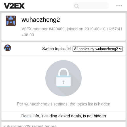
wuhaozheng2
V2EX member #420409, joined on 2019-06-10 16:57:41
+08:00
Switch topics list
Per wuhaozheng2's settings, the topics list is hidden
Deals
info, including closed deals, is not hidden
wuhaozheng2's recent replies