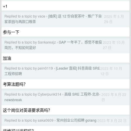
+1
Replied to a topic by vace
[抽奖] 送 12 份自家茶叶 - 推广下自
2025 年 5 月
›
29 日
家茶园与两款口粮茶
参与一下
Replied to a topic by Sankareajz
GAP 一年半了，感觉不敢投
2023 年 10 月
›
27 日
简历，不知如何是好
加油
Replied to a topic by pein0119
[Leader 直招] 抖音高级 SRE
2023 年 10 月
›
12 日
工程师招聘
考算法题吗？
Replied to a topic by Cyberpunk314
高级 SRE 工程师-北京-
2023 年 8 月 22
›
日
newsbreak
这个岗位对英语要求高吗？
Replied to a topic by saka0609
常州创业公司招聘 golang
2023 年 8 月 22 日
›
运维可以远程吗？