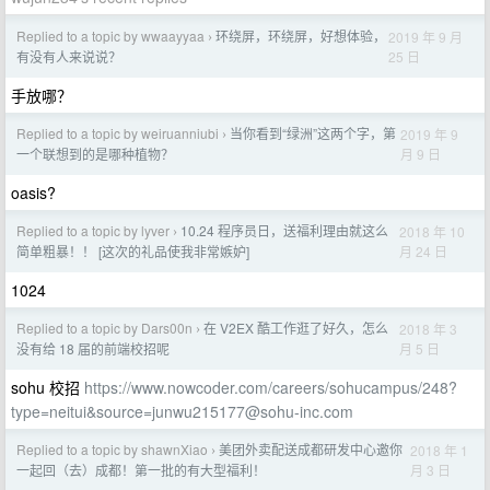
Replied to a topic by wwaayyaa
环绕屏，环绕屏，好想体验，
2019 年 9 月
›
25 日
有没有人来说说？
手放哪？
Replied to a topic by weiruanniubi
当你看到“绿洲”这两个字，第
2019 年 9
›
月 9 日
一个联想到的是哪种植物？
oasis?
Replied to a topic by lyver
10.24 程序员日，送福利理由就这么
2018 年 10
›
月 24 日
简单粗暴！！ [这次的礼品使我非常嫉妒]
1024
Replied to a topic by Dars00n
在 V2EX 酷工作逛了好久，怎么
2018 年 3
›
月 5 日
没有给 18 届的前端校招呢
sohu 校招
https://www.nowcoder.com/careers/sohucampus/248?
type=neitui&
source=junwu215177@sohu-inc.com
Replied to a topic by shawnXiao
美团外卖配送成都研发中心邀你
2018 年 1
›
月 3 日
一起回（去）成都！第一批的有大型福利！