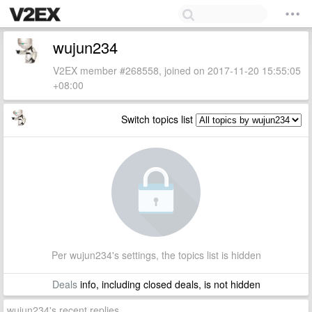
wujun234
V2EX member #268558, joined on 2017-11-20 15:55:05
+08:00
Switch topics list
Per wujun234's settings, the topics list is hidden
Deals
info, including closed deals, is not hidden
wujun234's recent replies