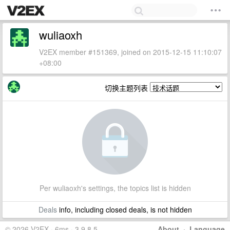
wuliaoxh
V2EX member #151369, joined on 2015-12-15 11:10:07
+08:00
切换主题列表
Per wuliaoxh's settings, the topics list is hidden
Deals
info, including closed deals, is not hidden
© 2026 V2EX · 6ms · 3.9.8.5
About
·
Language