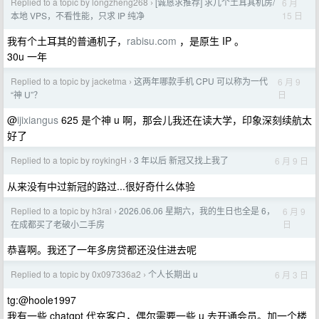
Replied to a topic by longzheng268
[诚恳求推荐] 求几个土耳其机房/
6 月
›
15 日
本地 VPS，不看性能，只求 IP 纯净
我有个土耳其的普通机子，
rabisu.com
，是原生 IP 。
30u 一年
Replied to a topic by jacketma
这两年哪款手机 CPU 可以称为一代
6 月 9
›
日
“神 U”？
@
ijixiangus
625 是个神 u 啊，那会儿我还在读大学，印象深刻续航太
好了
Replied to a topic by roykingH
3 年以后 新冠又找上我了
6 月 9 日
›
从来没有中过新冠的路过...很好奇什么体验
Replied to a topic by h3ral
2026.06.06 星期六，我的生日也全是 6，
6 月 9
›
日
在成都买了老破小二手房
恭喜啊。我还了一年多房贷都还没住进去呢
Replied to a topic by 0x097336a2
个人长期出 u
6 月 3 日
›
tg:@hoole1997
我有一些 chatgpt 代充客户，偶尔需要一些 u 去开通会员。加一个楼