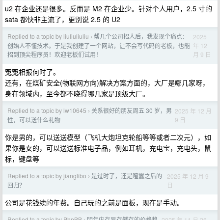
u2 在企业还是很多。反而是 M2 在企业少。针对个人用户，2.5 寸的
sata 都快非主流了，更别说 2.5 的 U2
Replied to a topic by liuliuliuliu
帮几个公司招人后，我发现个痛点：
2025
›
年 12
创始人不懂技术。于是我创建了一个网站，让不会写代码的老板，也能
月 9 日
招到顶尖程序员！欢迎老板们试用！
冤冤相报何时了。
还有，在煤矿安全(物联网方向)解决方案方面的，大厂是哪几家呀，
身在领域内，至今都不晓得哪几家是顶级大厂。
Replied to a topic by lw10645
关系很好的朋友周五 30 岁，男
2025 年 12 月
›
9 日
性，可以送什么礼物
你是男的，可以送送模型（飞机大炮坦克轮船等等或者二次元），如
果你是女的，可以送送标准电子品，例如耳机，充电宝，充电头，鼠
标，键盘等
Replied to a topic by jianglibo
是过时了，还是喧嚣之后的
2025 年 12 月 9
›
日
回归？
公司是花钱续的年费。自己玩的之前是面板，现在是手动。
Replied to a topic by PhpBB
明年内存显存储存的价格趋
2025 年 11 月 26