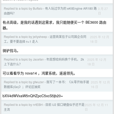
Replied to a topic by Buffalo
有人玩过华为的 eKitEngine AR180 路
3 月 27
›
日
由器吗？
有点高级，是我的话遇到这需求，我只能随便买一个 BE3600 路由
器。
Replied to a topic by jellysheep
运营商某信子公司国企合同
2025 年 12 月
›
18 日
工，要不要选择 n+1 走人
骑驴找马。
Replied to a topic by Jacefan
年底想给妈妈换个手机， 2k
2025 年 12 月
›
18 日
上下选什么？
可以看看华为 nova14 ，鸿蒙系统，遥遥领先。
Replied to a topic by gfwuzer
我写了一本书：《从零开始手搓
2025 年 12 月
›
16 日
数据库(Go)》；评论区抽奖
bXV4dWVxaW5nQHZpcC5xcS5jb20=
Replied to a topic by nrtEBH
目前 U2 接口硬盘似乎还不是
2025 年 12 月 11
›
日
主流