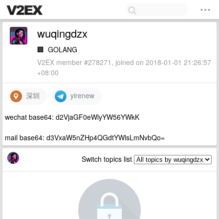
wuqingdzx
🏢
GOLANG
V2EX member #278271, joined on 2018-01-01 21:26:57
+08:00
深圳
yirenew
wechat base64: d2VjaGF0eWlyYW56YWkK
mail base64: d3VxaW5nZHp4QGdtYWlsLmNvbQo=
Switch topics list