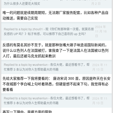
月 2 日
为什么很多人还要花大钱买
唯一的问题就是续期周期短，无法跟厂家服务配套，比如各种产品自
动推送，需要自己实现
2024 年
Replied to a topic by zhou01
观《你们有那种第一次看，就莫名很
›
11 月 16
反感的 UP 吗？》帖子有感，可以推荐下自己喜欢的 up 主吗？
日
反感的有莫名其妙不至于，就是那种张嘴大碴子味造谣国际新闻的，
说什么以色列人在法国被打，害我查了一下是法国人在法国被以色列
人打，最后还被马克龙抓起来教训
Replied to a topic by wushenlun
各位大佬，最近想看书了，帮
2024 年 11
›
月 13 日
忙推荐 3 本认为对你人生帮助最大的书籍
先给大家推荐一下我将要看的： 唐诗宋词 300 首，原因是昨天在长安
不夜城那个李白喊上句听着熟悉，但硬是想不起来下句，我觉得有必
要看看
Replied to a topic by wushenlun
各位大佬，最近想看书了，帮
2024 年 11
›
月 13 日
忙推荐 3 本认为对你人生帮助最大的书籍
再写一下理由，是哪方面的帮助