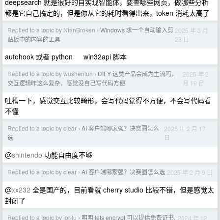
deepsearch 就是很好的自实现智能体，要查哪些网页，做哪些分析
都是它自己搞定的，但是你从它的耗时看得出来，token 消耗太高了
Replied to a topic by NianBroken
Windows 求一个自动输入剪
2025 年 3 月
›
23 日
贴板中的内容的工具
autohook 或者 python win32api 脚本
Replied to a topic by wushenlun
DIFY 这类产品会成为主流吗，
2025 年 2
›
月 19 日
交互逻辑咋这么复杂，感觉没自己写代码方便
吐槽一下，感觉交互比较畸形，会写代码觉得不方便，不会写代码看
不懂
Replied to a topic by clear
AI 客户端哪家强？决赛圈怎么
2025 年 2 月 17
›
日
选
@
shintendo
功能自由度不够
Replied to a topic by clear
AI 客户端哪家强？决赛圈怎么选
2025 年 2 月 9 日
›
@
xx232
全是国产的，目前看就 cherry studio 比较不错，但是感觉太
封闭了
Replied to a topic by iorilu
明明 lets encrypt 可以提供免费证书,
2024 年 12
›