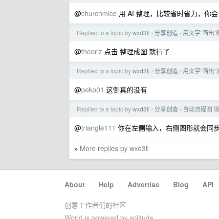
@
churchmice
用 AI 整理，比较省时省力，
Replied to a topic by
wxd3li
分享创造
用文字“画出”时
›
›
@
theoriz
点击 整理成图 就行了
Replied to a topic by
wxd3li
分享创造
用文字“画出”流
›
›
@
peko01
这倒真的没有
Replied to a topic by
wxd3li
分享创造
自动流程图 
›
›
@
triangle111
你在左侧输入，右侧图形就会同
More replies by wxd3li
»
About
·
Help
·
Advertise
·
Blog
·
API
创意工作者们的社区
World is powered by solitude