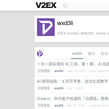
wxd3li
V2EX member #682381, joined on
wxd3li
提问
技术
一天一款实用的 AI 工具，第 1 期， AI 
分享发现
•
wxd3li
•
Sep 18, 2025
• Lastly replied 
AI 使用指南： 9 月开学季，自动生成教学 
分享发现
•
wxd3li
•
Sep 1, 2025
Draw.io：你可能不知道的「白嫖级」图
分享发现
•
wxd3li
•
Mar 22, 2025
• Lastly replied 