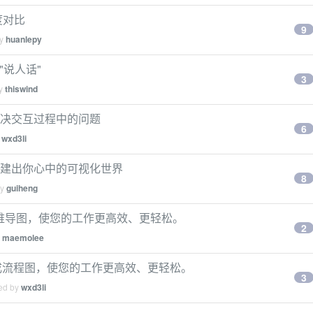
深度对比
9
by
huanlepy
"说人话"
3
by
thiswind
js 解决交互过程中的问题
6
y
wxd3li
js 构建出你心中的可视化世界
8
by
guiheng
动生成思维导图，使您的工作更高效、更轻松。
2
y
maemolee
生成流程图，使您的工作更高效、更轻松。
3
ied by
wxd3li