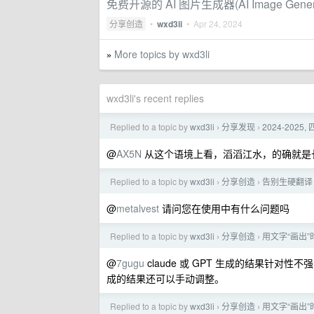
免费开源的 AI 图片生成器(AI Image Genera
分享创造
•
wxd3li
•
Apr 24, 2024
More topics by wxd3li
»
wxd3li's recent replies
Replied to a topic by
wxd3li
分享发现
2024-202
›
›
@
AX5N
从这个语境上看，滔滔江水，的确就是
Replied to a topic by
wxd3li
分享创造
告别生硬翻译！
›
›
@
metalvest
请问您在使用中有什么问题吗
Replied to a topic by
wxd3li
分享创造
用文字“画出”时
›
›
@
7gugu
claude 或 GPT 生成的结果针对
成的结果还可以手动调整。
Replied to a topic by
wxd3li
分享创造
用文字“画出”时
›
›