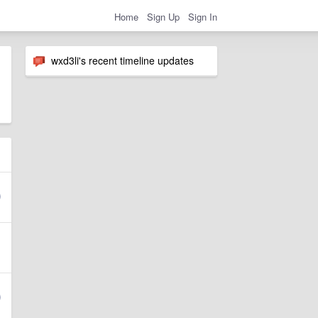
Home
Sign Up
Sign In
wxd3li's recent timeline updates