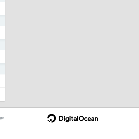
4
4
4
ge