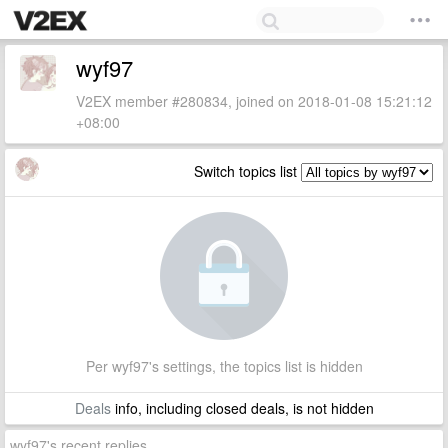
wyf97
V2EX member #280834, joined on 2018-01-08 15:21:12
+08:00
Switch topics list
Per wyf97's settings, the topics list is hidden
Deals
info, including closed deals, is not hidden
wyf97's recent replies