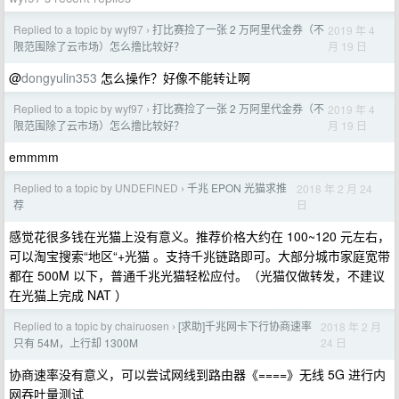
Replied to a topic by wyf97
打比赛捡了一张 2 万阿里代金券（不
2019 年 4
›
月 19 日
限范围除了云市场）怎么撸比较好？
@
dongyulin353
怎么操作？好像不能转让啊
Replied to a topic by wyf97
打比赛捡了一张 2 万阿里代金券（不
2019 年 4
›
月 19 日
限范围除了云市场）怎么撸比较好？
emmmm
Replied to a topic by UNDEFlNED
千兆 EPON 光猫求推
2018 年 2 月 24
›
日
荐
感觉花很多钱在光猫上没有意义。推荐价格大约在 100~120 元左右，
可以淘宝搜索“地区“+光猫 。支持千兆链路即可。大部分城市家庭宽带
都在 500M 以下，普通千兆光猫轻松应付。（光猫仅做转发，不建议
在光猫上完成 NAT ）
Replied to a topic by chairuosen
[求助]千兆网卡下行协商速率
2018 年 2 月
›
24 日
只有 54M，上行却 1300M
协商速率没有意义，可以尝试网线到路由器《====》无线 5G 进行内
网吞吐量测试