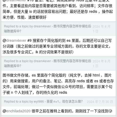
件，主要看这些内容是否需要被其他用户看到、访问频率；文件存很
简单，但是大量 io 的话就很容易出问题；最好还是存 redis ，操作起
来方便、性能、速度都很好
Replied to a topic by dream4ever
图书完整内容怎样存储在后
2024 年 8 月
›
1 日
端数据库中？
@
dream4ever
#9 搜索存个简化版的到 es 里面，后期还可以自己写
分词器（我之前做过的是某专业领域方面的，存的文章主要是论文，
涉及很多专业词汇，ik 的分词效果不是很好）
Replied to a topic by dream4ever
图书完整内容怎样存储在后
2024 年 8 月
›
1 日
端数据库中？
图书做文件存储，es 里面存个简化版的（纯文字，去掉 html 、图片
的）用来做搜索，用户的备注、笔记、高亮存 redis 或者 es 或者也存
文件，前端处理；做过一个类似微信公众号的项目，需要显示某个句
子被 n 个人划线了，存的持久化的 redis
Replied to a topic by wyl986
喜提 n+1，现在该怎么做？
2024 年 7 月 30 日
›
@
enchilada2020
很早之前在推特上看到的，刚刚找了一下没找到🥲