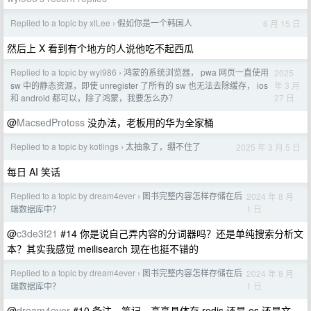
Replied to a topic by xlLee
假如你是一个韩国人
6 月 15 日
›
然后上 X 看到有个地方的人说他吃不起西瓜
Replied to a topic by wyl986
鸿蒙的系统浏览器， pwa 网页一直使用
2025
›
年 3 月
sw 中的静态资源，即使 unregister 了所有的 sw 也无法去除缓存， ios
27 日
和 android 都可以，除了鸿蒙，我要怎么办？
@
MacsedProtoss
没办法，老板用的华为全家桶
Replied to a topic by kotlings
太抽象了，绷不住了
2025 年 3 月 5 日
›
每日 AI 笑话
Replied to a topic by dream4ever
图书完整内容怎样存储在后
2024 年 8 月
›
1 日
端数据库中？
@
c3de3f21
#14 你是说自己弄内容的分词器吗？还是单纯搜索分析文
本？其实我感觉 meilisearch 现在也挺不错的
Replied to a topic by dream4ever
图书完整内容怎样存储在后
2024 年 8 月
›
1 日
端数据库中？
@
dream4ever
#10 备注、笔记、高亮具体存 redis 还是 es 还是文