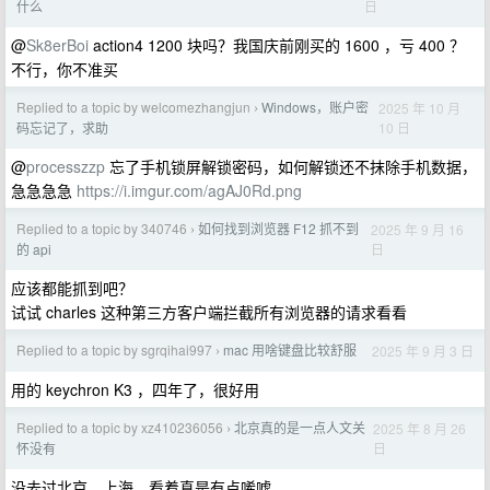
日
什么
@
Sk8erBoi
action4 1200 块吗？我国庆前刚买的 1600 ，亏 400 ？
不行，你不准买
Replied to a topic by welcomezhangjun
Windows，账户密
2025 年 10 月
›
10 日
码忘记了，求助
@
processzzp
忘了手机锁屏解锁密码，如何解锁还不抹除手机数据，
急急急急
https://i.imgur.com/agAJ0Rd.png
Replied to a topic by 340746
如何找到浏览器 F12 抓不到
2025 年 9 月 16
›
日
的 api
应该都能抓到吧？
试试 charles 这种第三方客户端拦截所有浏览器的请求看看
Replied to a topic by sgrqihai997
mac 用啥键盘比较舒服
2025 年 9 月 3 日
›
用的 keychron K3 ，四年了，很好用
Replied to a topic by xz410236056
北京真的是一点人文关
2025 年 8 月 26
›
日
怀没有
没去过北京、上海。看着真是有点唏嘘