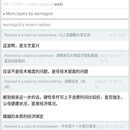
Oct 11, 2024 • Lastly replied by
sorkl
More topics by wymisgod
»
wymisgod's recent replies
Replied to a topic by mcsrainbow
CLI 武器酷分享交流
5 月 30 日
›
这波啊，是文艺复兴
Replied to a topic by saberlove
请教各位大佬医疗隐私数据
2025 年 10 月
›
15 日
是如何获取的
应该不是技术难度的问题，是非技术层面的问题
Replied to a topic by radiofornothing
成都征友（女，
2025 年 10 月 11
›
日
29）
都到相亲这一步的话，硬性条件写上不浪费时间比较好，是否独生，
父母健康状况，家里经济情况。
婚姻的本质的经济绑定
Replied to a topic by thiiadoewjwe
今年双十一大家打算买
2025 年 10 月 10
›