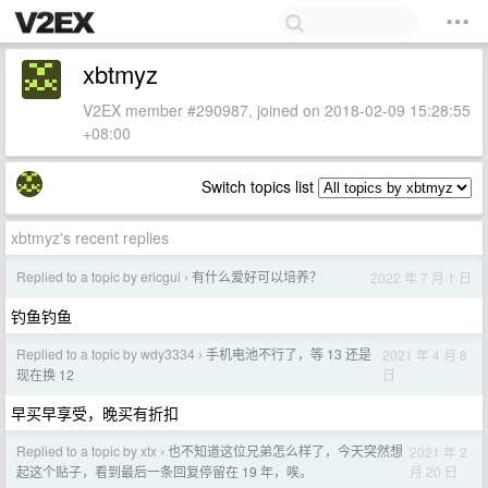
xbtmyz
V2EX member #290987, joined on 2018-02-09 15:28:55
+08:00
Switch topics list
xbtmyz's recent replies
Replied to a topic by ericgui
有什么爱好可以培养？
2022 年 7 月 1 日
›
钓鱼钓鱼
Replied to a topic by wdy3334
手机电池不行了，等 13 还是
2021 年 4 月 8
›
日
现在换 12
早买早享受，晚买有折扣
Replied to a topic by xtx
也不知道这位兄弟怎么样了，今天突然想
2021 年 2
›
月 20 日
起这个贴子，看到最后一条回复停留在 19 年，唉。