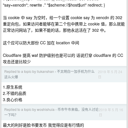
"say=xencdn"; rewrite .* "$scheme://$host$uri" redirect; }
当 cookie 中 say 为空时，给一个设置 cookie say 为 xencdn 的 302
重定向包，如果访问者能够在第二个包中携带上 cookie 值，那么就能
正常访问网站了，如果不能的话，那他永远活在了 302 中。
这个应可以防大部份 CC 加在 location 中间
Cloudflare 提高 waf 防护级别也是可以的 话说打穿 cloudflare 的 CC
攻击还是比较少
Replied to a topic by liukanshan
不太明白一加手机为什么
2019 年 5 月 24
›
日
这么火爆
1.原生系统
2.不错的品质
3.良心价格
Replied to a topic by woshishuia
币市牛市来临，没有人讨论
2019 年 5 月 16
›
日
一下吗？
最大的利好是脸书要发币 我觉得应是有行情的