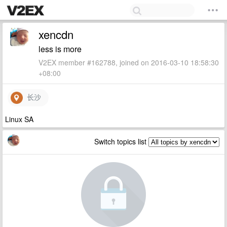
xencdn
less is more
V2EX member #162788, joined on 2016-03-10 18:58:30
+08:00
长沙
Linux SA
Switch topics list