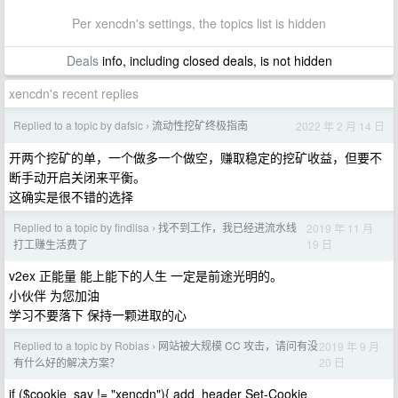
Per xencdn's settings, the topics list is hidden
Deals
info, including closed deals, is not hidden
xencdn's recent replies
Replied to a topic by dafsic
流动性挖矿终极指南
2022 年 2 月 14 日
›
开两个挖矿的单，一个做多一个做空，赚取稳定的挖矿收益，但要不
断手动开启关闭来平衡。
这确实是很不错的选择
Replied to a topic by findlisa
找不到工作，我已经进流水线
2019 年 11 月
›
19 日
打工赚生活费了
v2ex 正能量 能上能下的人生 一定是前途光明的。
小伙伴 为您加油
学习不要落下 保持一颗进取的心
Replied to a topic by Robias
网站被大规模 CC 攻击，请问有没
2019 年 9 月
›
20 日
有什么好的解决方案？
if ($cookie_say != "xencdn"){ add_header Set-Cookie