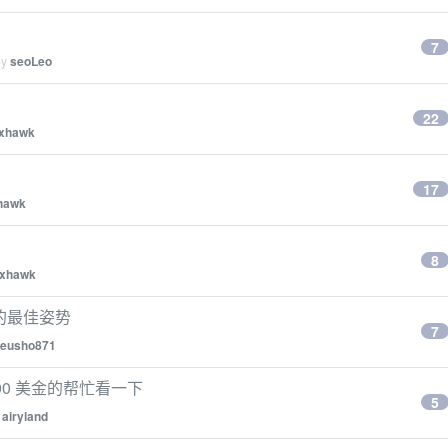
7
by
seoLeo
22
xhawk
17
hawk
8
xhawk
文档的最佳姿势
7
zeusho871
 200 美金的帮忙看一下
5
y
airyland