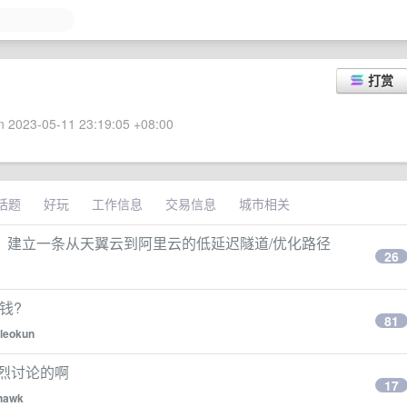
打赏
 2023-05-11 23:19:05 +08:00
话题
好玩
工作信息
交易信息
城市相关
，建立一条从天翼云到阿里云的低延迟隧道/优化路径
26
钱?
81
leokun
烈讨论的啊
17
hawk