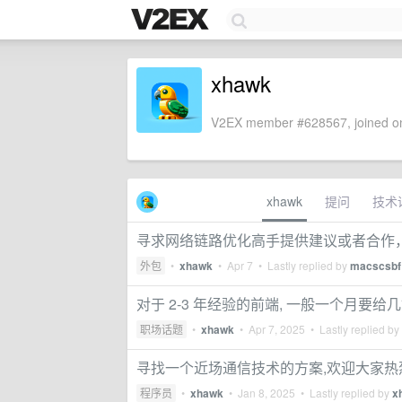
xhawk
V2EX member #628567, joined on
xhawk
提问
技术
寻求网络链路优化高手提供建议或者合作
外包
•
xhawk
•
Apr 7
• Lastly replied by
macscsbf
对于 2-3 年经验的前端, 一般一个月要给几
职场话题
•
xhawk
•
Apr 7, 2025
• Lastly replied by
寻找一个近场通信技术的方案,欢迎大家热
程序员
•
xhawk
•
Jan 8, 2025
• Lastly replied by
x