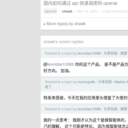
国内如何通过 api 快速调用到 openai
OpenAI
•
xhawk
•
Mar 16, 2024
• Lastly replied b
More topics by xhawk
»
xhawk's recent replies
Replied to a topic by
leonidas10086
分享创造
我做
›
›
@
leonidas10086
你的这个产品， 是不是产品方
好方向。 加油。
Replied to a topic by
murongxdb
分享创造
Mark
›
›
用了
特发来感谢，今天在我的应用里头借鉴了大佬的代码
Replied to a topic by
leonidas10086
分享创造
我做
›
›
我的一点思考： 我刚才以为这个是做智能体的，
己的理解， 这个可能是悖论。 因为我智能体怎