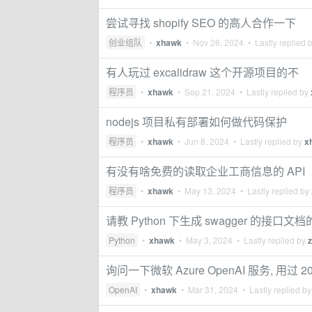
尝试寻找 shopify SEO 的高人合作一下
创业组队
•
xhawk
•
Nov 26, 2024
• Lastly replied 
有人玩过 excalidraw 这个开源项目的不
程序员
•
xhawk
•
Sep 21, 2024
• Lastly replied by
nodejs 项目私有部署如何做代码保护
程序员
•
xhawk
•
Jun 8, 2024
• Lastly replied by
x
有没有啥免费的读取企业工商信息的 API
程序员
•
xhawk
•
May 13, 2024
• Lastly replied by
请教 Python 下生成 swagger 的接口
Python
•
xhawk
•
May 3, 2024
• Lastly replied by
询问一下微软 Azure OpenAI 服务, 用过
OpenAI
•
xhawk
•
Mar 31, 2024
• Lastly replied b