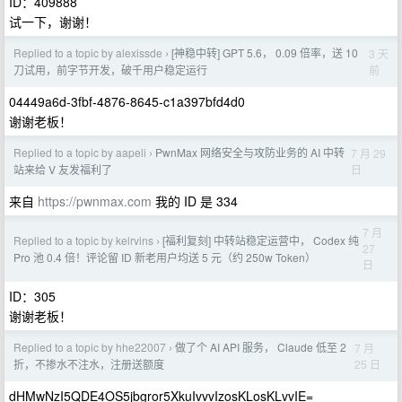
ID：409888
试一下，谢谢！
Replied to a topic by alexissde
[神稳中转] GPT 5.6， 0.09 倍率，送 10
3 天
›
前
刀试用，前字节开发，破千用户稳定运行
04449a6d-3fbf-4876-8645-c1a397bfd4d0
谢谢老板！
Replied to a topic by aapeli
PwnMax 网络安全与攻防业务的 AI 中转
7 月 29
›
日
站来给 V 友发福利了
来自
https://pwnmax.com
我的 ID 是 334
7 月
Replied to a topic by kelrvins
[福利复刻] 中转站稳定运营中， Codex 纯
›
27
Pro 池 0.4 倍！评论留 ID 新老用户均送 5 元（约 250w Token）
日
ID：305
谢谢老板！
Replied to a topic by hhe22007
做了个 AI API 服务， Claude 低至 2
7 月
›
25 日
折，不掺水不注水，注册送额度
dHMwNzI5QDE4OS5jbgror5XkuIvvvIzosKLosKLvvIE=