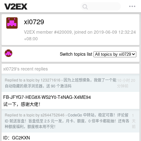
xi0729
V2EX member #420009, joined on 2019-06-09 12:32:24
+08:00
Switch topics list
xi0729's recent replies
Replied to a topic by 123271616
因为上班想摸鱼，我做了一个能
10 小时 20
›
分钟前
自动隐藏的悬浮浏览器，送 90 个激活码
FB-JFYG7-HEG8X-WS2Y0-T4NAG-X4ME94
试一下，感谢大佬！
Replied to a topic by s2644752646
CodeGo 中转站，稳定可靠！评论留
1
›
天
ID 就送盲盒！盲盒低至 2.5 元一发，月卡、额度、0 倍率卡都能抽！还有各
前
种额度福利，额度根本用不完！
ID：GC2KXN