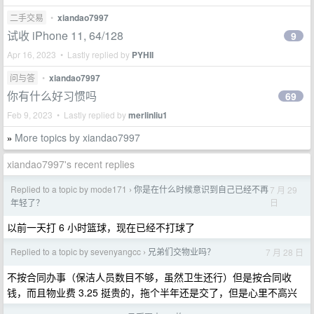
二手交易
•
xiandao7997
试收 iPhone 11, 64/128
9
Apr 16, 2023 • Lastly replied by
PYHII
问与答
•
xiandao7997
你有什么好习惯吗
69
Feb 9, 2023 • Lastly replied by
merlinliu1
More topics by xiandao7997
»
xiandao7997's recent replies
Replied to a topic by mode171
你是在什么时候意识到自己已经不再
7 月 29
›
日
年轻了？
以前一天打 6 小时篮球，现在已经不打球了
Replied to a topic by sevenyangcc
兄弟们交物业吗？
7 月 28 日
›
不按合同办事（保洁人员数目不够，虽然卫生还行）但是按合同收
钱，而且物业费 3.25 挺贵的，拖个半年还是交了，但是心里不高兴