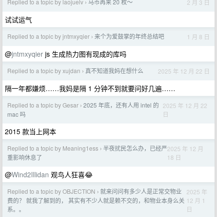
Replied to a topic by laojuelv
马币再来 20 枚～
2 月 3 日
›
试试运气
Replied to a topic by jntmxyqier
来个为爱鼓掌的年终总结吧
1 月 8 日
›
@
jntmxyqier
js 生成热力图有现成的库吗
Replied to a topic by xujdan
真不知道我妈在想什么
2025 年 12 月 22 日
›
隔一年都嫌烦……我妈是隔 1 分钟不到就要问好几遍……
Replied to a topic by Gesar
2025 年底，还有人用 intel 的
2025 年 12 月 22
›
日
mac 吗
2015 款当上网本
Replied to a topic by Meaning1ess
半夜扰民怎么办，已经严
2025 年 12 月
›
18 日
重影响休息了
@
Wind2Illidan
观鸟人狂喜😂
Replied to a topic by OBJECTION
就来问问有多少人是正常交物业
2025 年
›
12 月 1
费的？ 就我了解到的， 其实有不少人就是赖不交的，和物业本身么关
日
系。。