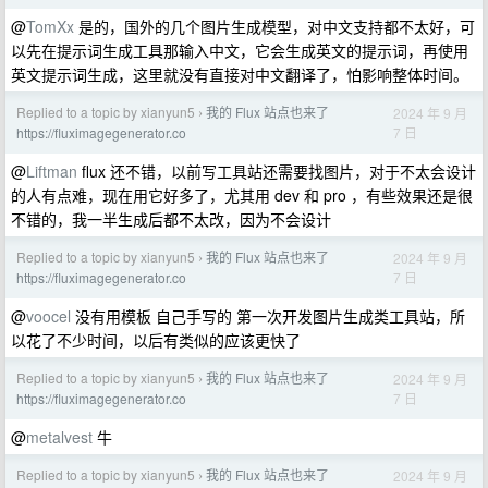
@
TomXx
是的，国外的几个图片生成模型，对中文支持都不太好，可
以先在提示词生成工具那输入中文，它会生成英文的提示词，再使用
英文提示词生成，这里就没有直接对中文翻译了，怕影响整体时间。
Replied to a topic by xianyun5
我的 Flux 站点也来了
2024 年 9 月
›
7 日
https://fluximagegenerator.co
@
Liftman
flux 还不错，以前写工具站还需要找图片，对于不太会设计
的人有点难，现在用它好多了，尤其用 dev 和 pro ，有些效果还是很
不错的，我一半生成后都不太改，因为不会设计
Replied to a topic by xianyun5
我的 Flux 站点也来了
2024 年 9 月
›
7 日
https://fluximagegenerator.co
@
voocel
没有用模板 自己手写的 第一次开发图片生成类工具站，所
以花了不少时间，以后有类似的应该更快了
Replied to a topic by xianyun5
我的 Flux 站点也来了
2024 年 9 月
›
7 日
https://fluximagegenerator.co
@
metalvest
牛
Replied to a topic by xianyun5
我的 Flux 站点也来了
2024 年 9 月
›