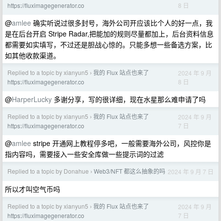
8 日
https://fluximagegenerator.co
@
amlee
确实听说过很多封号，海外公司开应该比个人的好一点，我
是在后台开启 Stripe Radar,把能加的规则尽量都加上，后台资料信息
都需要如实填写，不过还是胆战心惊的。只能多想一些备选方案，比
如其他收款渠道。
Replied to a topic by xianyun5
我的 Flux 站点也来了
2024 年 9 月
›
8 日
https://fluximagegenerator.co
@
HarperLucky
多谢分享，写的很详细，现在水星那么难申请了吗
Replied to a topic by xianyun5
我的 Flux 站点也来了
2024 年 9 月
›
7 日
https://fluximagegenerator.co
@
amlee
stripe 开通网上教程停多吧，一般需要海外公司，风控你是
指内容吗，需要接入一些安全库做一些提示词的过滤
Replied to a topic by Donahue
Web3/NFT 都这么抽象的吗
2024 年 9 月 7 日
›
所以才叫空气币吗
Replied to a topic by xianyun5
我的 Flux 站点也来了
2024 年 9 月
›
7 日
https://fluximagegenerator.co