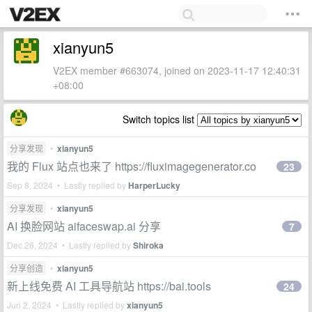
xianyun5
V2EX member #663074, joined on 2023-11-17 12:40:31
+08:00
Switch topics list
分享发现
•
xianyun5
我的 Flux 站点也来了 https://fluximagegenerator.co
23
Sep 8, 2024 • Lastly replied by
HarperLucky
分享发现
•
xianyun5
AI 换脸网站 aifaceswap.ai 分享
7
Dec 26, 2024 • Lastly replied by
Shiroka
分享创造
•
xianyun5
新上线免费 AI 工具导航站 https://bai.tools
24
Jun 2, 2024 • Lastly replied by
xianyun5