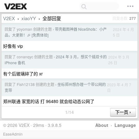
V2EX
xiaoYY
全部回复
回复总数
277
›
›
回复了 yoyoman 创建的主题
带壳截图神器 NiceShots：小产
2024 年 4 月
›
5 日
品，大更新！🎉 [免费体验]
好像有 vip
回复了 conanqyc 创建的主题
2024 年 3 月，想买个插双卡的
2024 年 3 月
›
26 日
iPhone 备机
有个后玻璃碎了的 xr
回复了 Fish12138 创建的主题
坐标郑州想办理一个带公网的
2023 年 4 月 7
›
日
宽带
郑州联通 家宽的话 打 96480 就会给动态公网了
1/14
© 2026 V2EX · 29ms · 3.9.8.5
About
·
Language
EaseAdmin