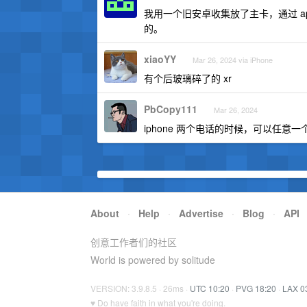
我用一个旧安卓收集放了主卡，通过 app
的。
xiaoYY
Mar 26, 2024 via iPhone
有个后玻璃碎了的 xr
PbCopy111
Mar 26, 2024
iphone 两个电话的时候，可以任
About
·
Help
·
Advertise
·
Blog
·
API
创意工作者们的社区
World is powered by solitude
VERSION: 3.9.8.5 · 26ms ·
UTC 10:20
·
PVG 18:20
·
LAX 0
♥ Do have faith in what you're doing.