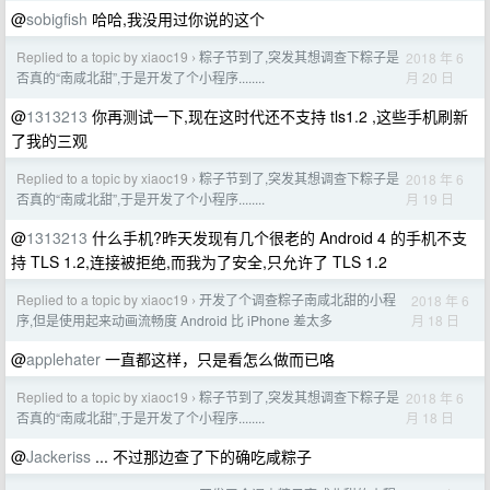
@
sobigfish
哈哈,我没用过你说的这个
Replied to a topic by xiaoc19
粽子节到了,突发其想调查下粽子是
2018 年 6
›
月 20 日
否真的“南咸北甜”,于是开发了个小程序........
@
1313213
你再测试一下,现在这时代还不支持 tls1.2 ,这些手机刷新
了我的三观
Replied to a topic by xiaoc19
粽子节到了,突发其想调查下粽子是
2018 年 6
›
月 19 日
否真的“南咸北甜”,于是开发了个小程序........
@
1313213
什么手机?昨天发现有几个很老的 Android 4 的手机不支
持 TLS 1.2,连接被拒绝,而我为了安全,只允许了 TLS 1.2
Replied to a topic by xiaoc19
开发了个调查粽子南咸北甜的小程
2018 年 6
›
月 18 日
序,但是使用起来动画流畅度 Android 比 iPhone 差太多
@
applehater
一直都这样，只是看怎么做而已咯
Replied to a topic by xiaoc19
粽子节到了,突发其想调查下粽子是
2018 年 6
›
月 18 日
否真的“南咸北甜”,于是开发了个小程序........
@
Jackeriss
... 不过那边查了下的确吃咸粽子