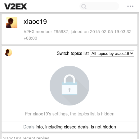
xiaoc19
V2EX member #95937, joined on 2015-02-05 19:03:32
+08:00
Switch topics list
Per xiaoc19's settings, the topics list is hidden
Deals
info, including closed deals, is not hidden
xiaoc19's recent replies