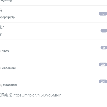
ongwang
吗
17
opopoipipip
成？
1
oy
9
by
niboy
30
by
xiaodaidai
34
 by
xiaodaidai
tps://m.tb.cn/h.5ONd5MN?