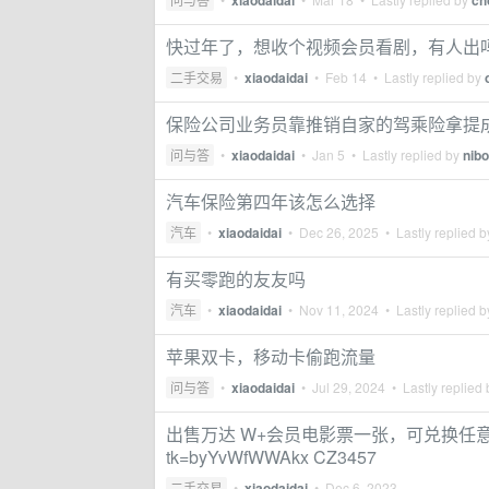
xiaodaidai
ch
快过年了，想收个视频会员看剧，有人出
二手交易
•
xiaodaidai
•
Feb 14
• Lastly replied by
保险公司业务员靠推销自家的驾乘险拿提
问与答
•
xiaodaidai
•
Jan 5
• Lastly replied by
nib
汽车保险第四年该怎么选择
汽车
•
xiaodaidai
•
Dec 26, 2025
• Lastly replied 
有买零跑的友友吗
汽车
•
xiaodaidai
•
Nov 11, 2024
• Lastly replied 
苹果双卡，移动卡偷跑流量
问与答
•
xiaodaidai
•
Jul 29, 2024
• Lastly replied
出售万达 W+会员电影票一张，可兑换任意场电影 ht
tk=byYvWfWWAkx CZ3457
二手交易
•
xiaodaidai
•
Dec 6, 2023