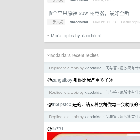
收个苹果原装 20w 充电器，最好全新
二手交易
•
xiaodaidai
•
Nov 28, 2023
• Lastly repl
More topics by xiaodaidai
»
xiaodaidai's recent replies
Replied to a topic by
xiaodaidai
问与答
屁股疼有什
›
›
@
zangaiboy
那你比我严重多了😐
Replied to a topic by
xiaodaidai
问与答
屁股疼有什
›
›
@
triptipstop
是的，站立着腰稍微弯一会就酸的
Replied to a topic by
xiaodaidai
问与答
屁股疼有什
›
›
@
liu731