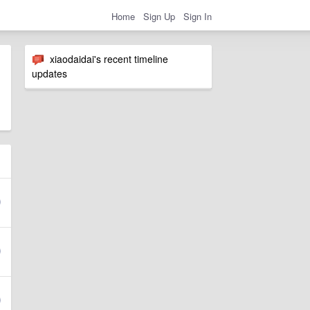
Home
Sign Up
Sign In
xiaodaidai's recent timeline
updates