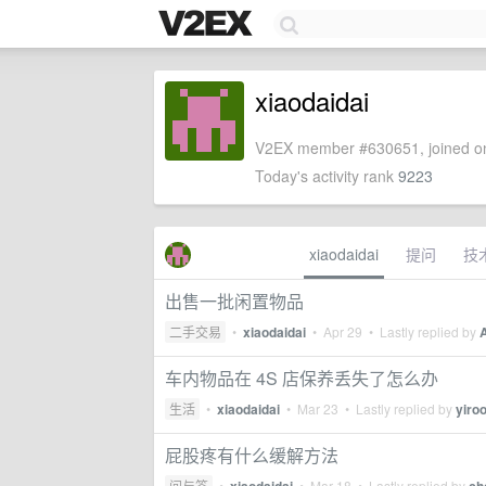
xiaodaidai
V2EX member #630651, joined on
Today's activity rank
9223
xiaodaidai
提问
技
出售一批闲置物品
二手交易
•
xiaodaidai
•
Apr 29
• Lastly replied by
车内物品在 4S 店保养丢失了怎么办
生活
•
xiaodaidai
•
Mar 23
• Lastly replied by
yiroo
屁股疼有什么缓解方法
问与答
•
•
Mar 18
• Lastly replied by