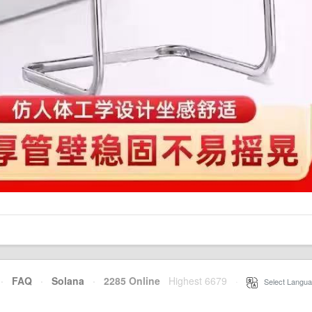
·
FAQ
·
Solana
·
2285 Online
Highest 6679
·
Select Langua