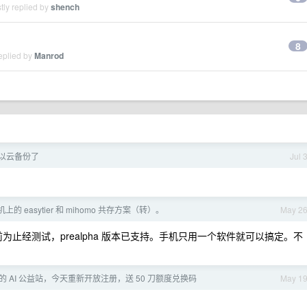
tly replied by
shench
8
eplied by
Manrod
可以云备份了
Jul 
机上的 easytier 和 mihomo 共存方案（转）。
May 2
e ，目前为止经测试，prealpha 版本已支持。手机只用一个软件就可以搞定。不
 AI 公益站，今天重新开放注册，送 50 刀额度兑换码
May 1