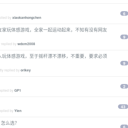
6
plied by
xiaokanhongchen
要陪孩子在家玩体感游戏，全家一起运动起来，不知有没有网友
9
 replied by
wdxm2008
是陪家人玩体感游戏，至于摇杆漂不漂移，不重要，要求必须
9
ly replied by
orikey
2
eplied by
GP1
43
eplied by
Yien
3 怎么选？
6