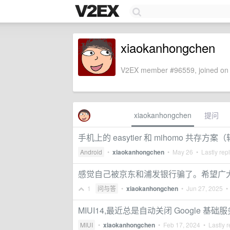
xiaokanhongchen
V2EX member #96559, joined on 
xiaokanhongchen
提问
手机上的 easytier 和 mihomo 共存方案
Android
•
xiaokanhongchen
•
May 26
• Lastly rep
感觉自己被京东和浦发银行骗了。希望广
1
问与答
•
xiaokanhongchen
•
Jun 27, 2025
• 
MIUI14,最近总是自动关闭 Google 基础服
MIUI
•
xiaokanhongchen
•
Feb 17, 2024
• Lastly r