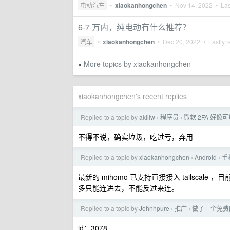
电动汽车
•
xiaokanhongchen
•
Nov 14, 2022
• Las
6-7 万内，纯电动有什么推荐？
汽车
•
xiaokanhongchen
•
Dec 20, 2022
• Lastly r
More topics by xiaokanhongchen
»
xiaokanhongchen's recent replies
Replied to a topic by
aklllw
程序员
微软 2FA 好像
›
›
不得不说，确实垃圾，吃过亏，弃用
Replied to a topic by
xiaokanhongchen
Android
手
›
›
最新的 mihomo 已支持直接接入 tailscal
多只能连进去，不能反过来连。
Replied to a topic by
Johnhpure
推广
做了一个免费的
›
›
id：3078