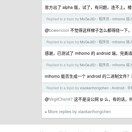
官方出了 alpha 版，试了，有问题，连不
Replied to a topic by
MoGeJiEr
程序员
mihomo 接入 
›
›
@
bowencool
不觉得这样梯子怎么都得绕一下，
Replied to a topic by
MoGeJiEr
程序员
mihomo 接入 
›
›
感谢，已测试了 mihomo 的 android 端
Replied to a topic by
MoGeJiEr
程序员
mihomo 接入 
›
›
mihomo 能否生成一个 android 的二进制文件？我
Replied to a topic by
xiaokanhongchen
Android
手
›
›
@
VirgilChen97
这不是没公网 ip 么，有的话，何必用
More replies by xiaokanhongchen
»