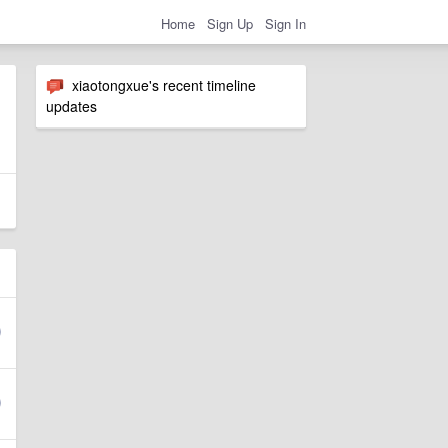
Home
Sign Up
Sign In
xiaotongxue's recent timeline
updates