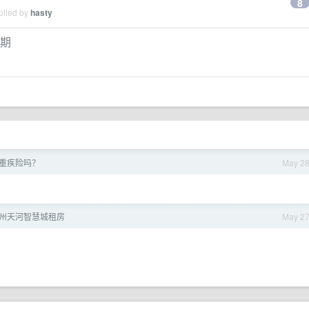
8
plied by
hasty
到期
重疾险吗？
May 2
 广州天河智慧城租房
May 2