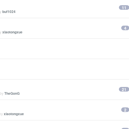
11
by
buf1024
4
by
xiaotongxue
21
 by
TheGonG
2
 by
xiaotongxue