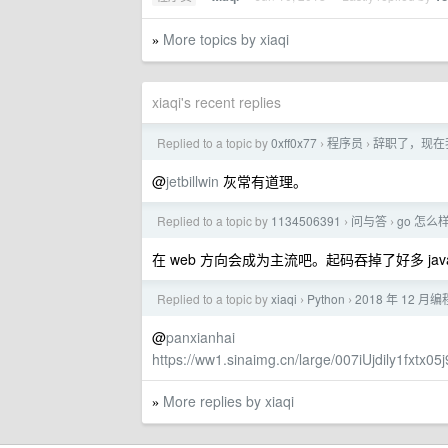
More topics by xiaqi
»
xiaqi's recent replies
Replied to a topic by
0xff0x77
程序员
辞职了，现在
›
›
@
jetbillwin
灰常有道理。
Replied to a topic by
1134506391
问与答
go 怎
›
›
在 web 方向会成为主流吧。起码吞掉了好多 java,P
Replied to a topic by
xiaqi
Python
2018 年 12 
›
›
@
panxianhai
https://ww1.sinaimg.cn/large/007iUjdily1fxtx0
More replies by xiaqi
»