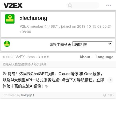
xiechurong
V2EX member #446871, joined on 2019-10-15 09:55:21
+08:00
切换主题列表
© 2026 V2EX · 8ms · 3.9.8.5
About
·
Language
顶级AI大模型镜像站-AIGC.BAR
👋 嗨咯！这里是ChatGPT镜像、Claude镜像 和 Grok镜像，
›
以及AI大模型API一站式服务站点~点击下方导航按钮，立即
体验丰富的主流AI镜像！✨
Promoted by
frostpg11
PRO