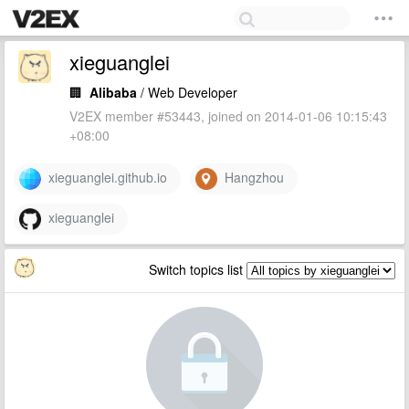
xieguanglei
🏢
Alibaba
/ Web Developer
V2EX member #53443, joined on 2014-01-06 10:15:43
+08:00
xieguanglei.github.io
Hangzhou
xieguanglei
Switch topics list