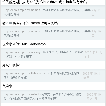
怕丢就定期扫描成 pdf 放 iCloud drive 或 github 私有仓库。
Replied to a topic by memos
手机有什么耐玩的单击游戏吗，几年都
2 月 11
›
日
不腻的那种？
@
jetttt
确实，不过 steam 上可以买断。
Replied to a topic by memos
手机有什么耐玩的单击游戏吗，几年都
2 月 10
›
日
不腻的那种？
说个小众的：Mini Motorways
Replied to a topic by miwang
冬天快来了，顺手做了一个滑雪
2025 年 11 月
›
1 日
小游戏，有兴趣的玩下
好玩！很棒！
Replied to a topic by AMZsowhat
有什么好喝的饮料值得推
2025 年 10 月
›
30 日
荐？（轻负担最好）
气泡水
Replied to a topic by fushall
闲鱼卖二手太多人对半砍价骚扰
2025 年 10
›
月 22 日
我，有自动化工具能接入 LLM 忽略他们吗？