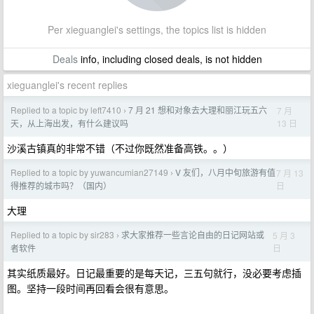
Per xieguanglei's settings, the topics list is hidden
Deals
info, including closed deals, is not hidden
xieguanglei's recent replies
Replied to a topic by left7410
7 月 21 想和对象去大理和丽江玩五六
7 月
›
13 日
天，从上海出发，有什么建议吗
沙溪古镇真的非常不错（不过你既然准备高铁。。）
Replied to a topic by yuwancumian27149
V 友们，八月中旬旅游有值
7 月 13
›
日
得推荐的城市吗？（国内）
大理
Replied to a topic by sir283
求大家推荐一些言论自由的日记网站或
5 月 3
›
日
者软件
其实纸质最好。日记最重要的是每天记，三五句就行，没必要考虑插
图。坚持一段时间再回看会很有意思。