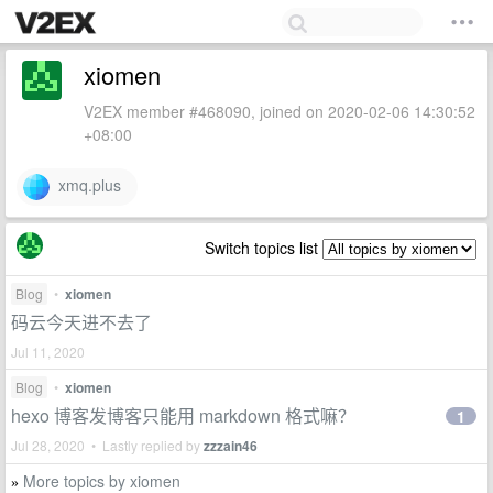
xiomen
V2EX member #468090, joined on 2020-02-06 14:30:52
+08:00
xmq.plus
Switch topics list
Blog
•
xiomen
码云今天进不去了
Jul 11, 2020
Blog
•
xiomen
hexo 博客发博客只能用 markdown 格式嘛？
1
Jul 28, 2020 • Lastly replied by
zzzain46
More topics by xiomen
»