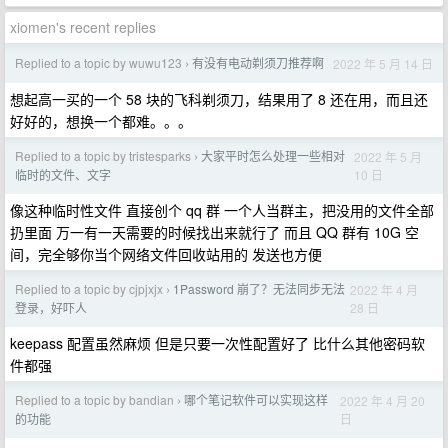
xiomen's recent replies
Replied to a topic by wuwu123
有没有电动剃须刀推荐啊
2022 年 5 月 14 日
›
想起高一买的一个 58 块的飞科剃须刀，结果用了 8 还在用，而且还
好好的，想换一个都难。。。
Replied to a topic by tristesparks
大家平时怎么处理一些相对
2022 年 5 月
›
10 日
临时的文件、文字
像这种临时性文件 直接创个 qq 群 一个人当群主，把没用的文件全部
扔里面 万一有一天需要的时候找出来就行了 而且 QQ 群有 10G 空
间，完全够你当个网络文件回收站用的 发送也方便
Replied to a topic by cjpjxjx
1Password 崩了？无法同步无法
2022 年 4 月
›
28 日
登录，好吓人
keepass 配置虽然麻烦 但是只要一次性配置好了 比什么其他密码软
件都强
Replied to a topic by bandian
哪个笔记软件可以实现这样
2022 年 4 月 20
›
日
的功能