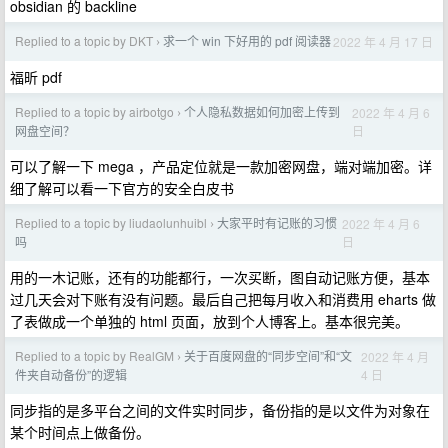
obsidian 的 backline
Replied to a topic by DKT
求一个 win 下好用的 pdf 阅读器
2022 年 4 月 17 日
›
福昕 pdf
Replied to a topic by airbotgo
个人隐私数据如何加密上传到
2022 年 4 月 6
›
日
网盘空间？
可以了解一下 mega ，产品定位就是一款加密网盘，端对端加密。详
细了解可以看一下官方的安全白皮书
Replied to a topic by liudaolunhuibl
大家平时有记账的习惯
2022 年 4 月 6
›
日
吗
用的一木记账，还有的功能都行，一次买断，图自动记账方便，基本
过几天会对下账有没有问题。最后自己把每月收入和消费用 eharts 做
了表做成一个单独的 html 页面，放到个人博客上。基本很完美。
Replied to a topic by RealGM
关于百度网盘的“同步空间”和“文
2022 年 4 月
›
4 日
件夹自动备份”的逻辑
同步指的是多平台之间的文件实时同步，备份指的是以文件为对象在
某个时间点上做备份。