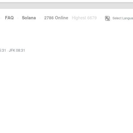
·
FAQ
·
Solana
·
2786 Online
Highest 6679
·
Select Langua
5:31
·
JFK 08:31