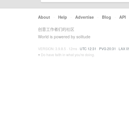
About
·
Help
·
Advertise
·
Blog
·
API
创意工作者们的社区
World is powered by solitude
VERSION: 3.9.8.5 · 12ms ·
UTC 12:31
·
PVG 20:31
·
LAX 0
♥ Do have faith in what you're doing.