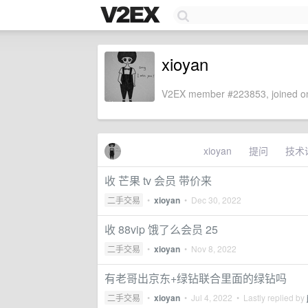
xioyan
V2EX member #223853, joined on
xioyan
提问
技术
收 芒果 tv 会员 带价来
二手交易
•
xioyan
•
Dec 30, 2022
收 88vip 饿了么会员 25
二手交易
•
xioyan
•
Nov 8, 2022
有老哥出京东+绿钻联合里面的绿钻吗
二手交易
•
xioyan
•
Jul 4, 2022
• Lastly replied by