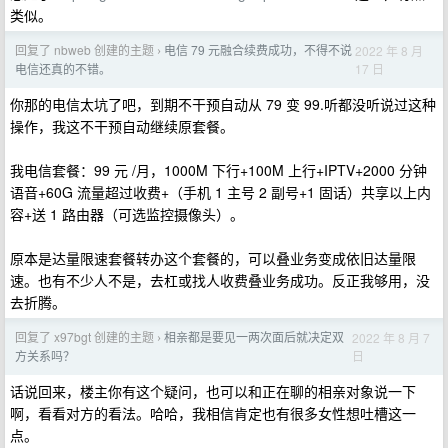
类似。
回复了 nbweb 创建的主题
电信 79 元融合续费成功，不得不说
2022 年 8 月
›
17 日
电信还真的不错。
你那的电信太坑了吧，到期不干预自动从 79 变 99.听都没听说过这种
操作，我这不干预自动继续原套餐。
我电信套餐：99 元 /月，1000M 下行+100M 上行+IPTV+2000 分钟
语音+60G 流量超过收费+（手机 1 主号 2 副号+1 固话）共享以上内
容+送 1 路由器（可选监控摄像头）。
原本是达量限速套餐转办这个套餐的，可以叠业务变成依旧达量限
速。也有不少人不是，去杠或找人收费叠业务成功。反正我够用，没
去折腾。
回复了 x97bgt 创建的主题
相亲都是要见一两次面后就决定双
2022 年 8 月 7
›
日
方关系吗？
话说回来，楼主你有这个疑问，也可以和正在聊的相亲对象说一下
啊，看看对方的看法。哈哈，我相信肯定也有很多女性想吐槽这一
点。