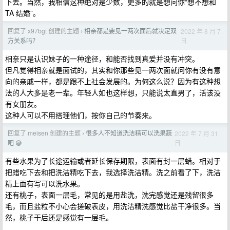
下去。当然，我相信这种绝对是少数，更多的就是想问你“想不想和
TA 结婚”。
回复了 x97bgt 创建的主题
相亲都是要见一两次面后就决定双
2022 年 8 月 7
›
日
方关系吗？
相亲只是认识妹子的一种途径，和能否找到真爱并没有冲突。
但凡觉得相亲就是面试的，其实和你那些见一两次面就问你有没有意
向的亲戚一样，都是跟不上社会发展的。为何这么说？因为有这种想
法的人大多是老一辈。年轻人如也这样想，只能说太直男了，活该没
有女朋友。
这种人可以不用搭理他们，按你自己的节奏来。
回复了 meisen 创建的主题
很多人不知道洗洁精可以洗果蔬
2022 年 7 月 31
›
日
吧 😅
有些水果为了长途运输或者延长保存期限，表面有封一层蜡。相对于
把蜡吃下去和把洗洁精吃下去，我选择洗洁精。洗之前看了下，洗洁
精上面有写可以洗水果。
还有桃子，表面一层毛，常见的是用盐洗，洗完感觉还是残留很多
毛，而且盐粒不小心会搓破表皮，用洗洁精洗感觉比盐干净很多。当
然，桃子干后还是感觉有一层毛。