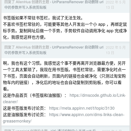
回复了 AllenHua 创建的主题
UrlParamsRemover 自动删除 url
2022 年 5 月
›
13 日
中的参数并写入系统剪贴板
书签版如果不常驻书签栏，我试了无法生效。
不喜欢书签栏常驻的，可能要等其他人开发出一个小 app ，再绑定鼠
标手势。复制网址后做一个手势，手势软件自动调用净化 app 完成净
化，我感觉这样也方便。
回复了 AllenHua 创建的主题
UrlParamsRemover 自动删除 url
2022 年 5 月
›
13 日
中的参数并写入系统剪贴板
啊，我也有这个习惯。我感觉这个事不要再离开浏览器最方便，另开
一个工具太繁琐了，我现在用书签版。书签栏常驻，需要净化时点一
下书签，页面会自动刷新，页面内的链接也会被净化（只测过淘宝购
物车内的链接），净化后的地址也会自动复制到剪贴板，你可以看
看。
这是作品首页（书签版和油猴版）：
https://dmscode.github.io/Link-
cleaner/
这是书签版发布讨论页：
https://meta.appinn.net/t/topic/3130
这是油猴版发布讨论页：
https://www.appinn.com/dms-links-clean-
greasemonkey/
回复了 vocaloid 创建的主题
iOS 通过控制中心关闭 wifi 后，