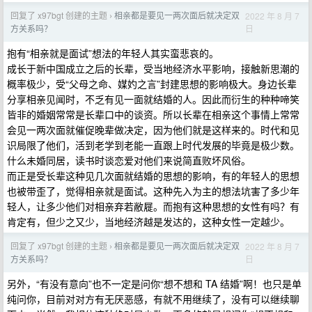
回复了 x97bgt 创建的主题
相亲都是要见一两次面后就决定双
2022 年 8 月 7
›
日
方关系吗？
抱有“相亲就是面试”想法的年轻人其实蛮悲哀的。
成长于新中国成立之后的长辈，受当地经济水平影响，接触新思潮的
概率极少，受“父母之命、媒妁之言”封建思想的影响极大。身边长辈
分享相亲见闻时，不乏有见一面就结婚的人。因此而衍生的种种啼笑
皆非的婚姻常常是长辈口中的谈资。所以长辈在相亲这个事情上常常
会见一两次面就催促晚辈做决定，因为他们就是这样来的。时代和见
识局限了他们，活到老学到老能一直跟上时代发展的毕竟是极少数。
什么未婚同居，读书时谈恋爱对他们来说简直败坏风俗。
而正是受长辈这种见几次面就结婚的思想的影响，有的年轻人的思想
也被带歪了，觉得相亲就是面试。这种先入为主的想法坑害了多少年
轻人，让多少他们对相亲弃若敝屣。而抱有这种思想的女性有吗？有
肯定有，但少之又少，当地经济越是发达的，这种女性一定越少。
回复了 x97bgt 创建的主题
相亲都是要见一两次面后就决定双
2022 年 8 月 7
›
日
方关系吗？
另外，“有没有意向”也不一定是问你“想不想和 TA 结婚”啊！也只是单
纯问你，目前对对方有无厌恶感，有就不用继续了，没有可以继续聊