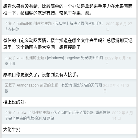
想看水果有没有蜡，比较简单的一个办法是拿起来手用力在水果表面
推一下，黏糊糊的就是有蜡。常见于苹果、梨。
回复了 huihuiHK 创建的主题
我从根上解决了微信占用手机
2022 年 6 月 27
›
日
内存问题
微信的自定义动图表情，楼主知道在哪个文件夹里吗？总感觉聊天记
录里，这个动图占很大空间，想直接删了。
回复了 vazo 创建的主题
[windows]Jpegview 免安装图片浏
2022 年 6 月 18
›
日
览工具
原项目停更很久了，没想到会有人接手。
回复了 Authorization 创建的主题
有没有能比较准的天气预
2022 年 6 月 12
›
日
报
楼上说的对。
回复了 coolwulf 创建的主题
花了点时间迁移了服务器, 重新恢复
2022 年 5 月
›
14 日
了完全免费的乳腺检测 AI 网站
大佬牛批