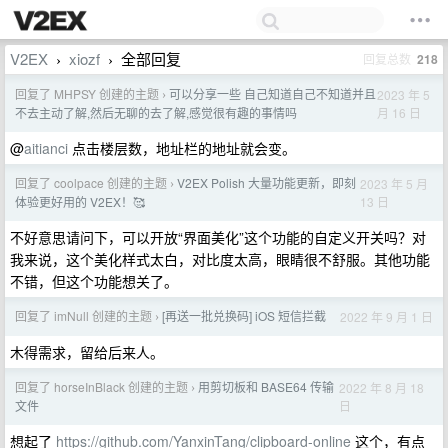
V2EX
xiozf
全部回复
回复总数
218
›
›
回复了 MHPSY 创建的主题
可以分享一些 自己知道自己不知道并且
2023 年 5
›
月 16 日
不去主动了解,然后无聊的去了解,感觉很有趣的事情吗
@
aitianci
点击楼层数，地址栏的地址就会变。
回复了 coolpace 创建的主题
V2EX Polish 大量功能更新，即刻
2023 年 5 月
›
13 日
体验更好用的 V2EX！🥰
不好意思请问下，可以开放“界面美化”这个功能的自定义开关吗？对
我来说，这个美化样式太白，对比度太高，眼睛很不舒服。其他功能
不错，但这个功能想关了。
回复了 imNull 创建的主题
[再送一批兑换码] iOS 短信拦截
2022 年 9 月 1 日
›
木得需求，留给后来人。
回复了 horseInBlack 创建的主题
用剪切板和 BASE64 传输
2022 年 8 月 18
›
日
文件
想起了
https://github.com/YanxinTang/clipboard-online
这个，有点