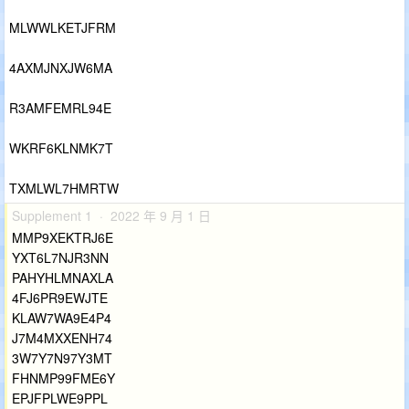
MLWWLKETJFRM
4AXMJNXJW6MA
R3AMFEMRL94E
WKRF6KLNMK7T
TXMLWL7HMRTW
Supplement 1 · 2022 年 9 月 1 日
MMP9XEKTRJ6E
YXT6L7NJR3NN
PAHYHLMNAXLA
4FJ6PR9EWJTE
KLAW7WA9E4P4
J7M4MXXENH74
3W7Y7N97Y3MT
FHNMP99FME6Y
EPJFPLWE9PPL