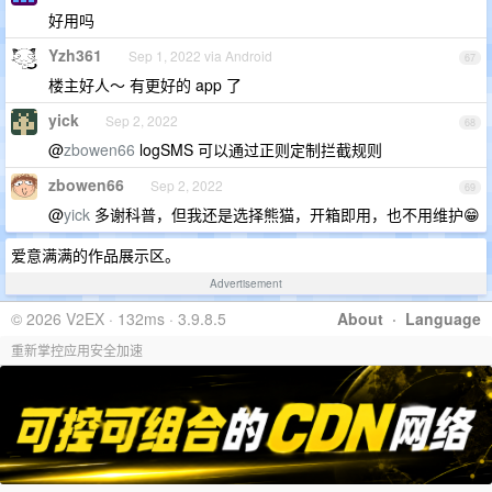
好用吗
Yzh361
Sep 1, 2022 via Android
67
楼主好人～ 有更好的 app 了
yick
Sep 2, 2022
68
@
zbowen66
logSMS 可以通过正则定制拦截规则
zbowen66
Sep 2, 2022
69
@
yick
多谢科普，但我还是选择熊猫，开箱即用，也不用维护😁
爱意满满的作品展示区。
Advertisement
© 2026 V2EX · 132ms · 3.9.8.5
About
·
Language
重新掌控应用安全加速