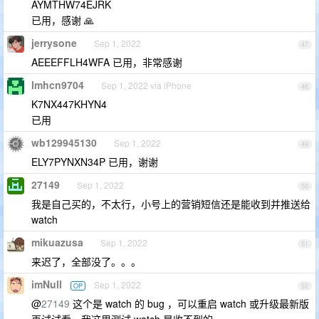
AYMTHW74EJRK
已用，感谢 🙏
jerrysone
Sep 1, 2022
47
AEEEFFLH4WFA 已用，非常感谢
lmhcn9704
Sep 1, 2022 via iPhone
48
K7NX447KHYN4
已用
wb129945130
Sep 1, 2022
49
ELY7PYNXN34P 已用，谢谢
27149
Sep 1, 2022
50
我是自己买的，不太行，小号上的营销短信还是能收到并推送给
watch
mikuazusa
Sep 1, 2022
51
来迟了，全部没了。。。
imNull
Sep 1, 2022
OP
52
@
27149
这个是 watch 的 bug ，可以重启 watch 或升级最新版