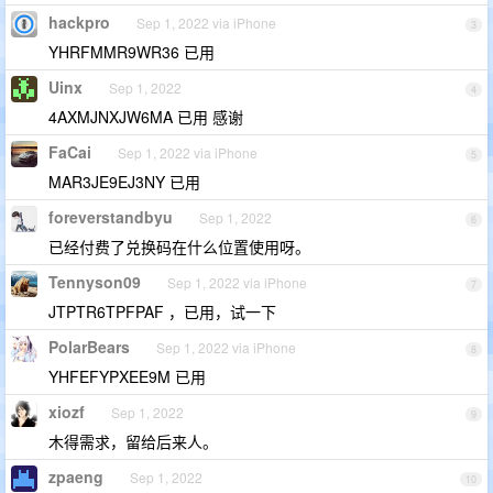
hackpro
Sep 1, 2022 via iPhone
3
YHRFMMR9WR36 已用
Uinx
Sep 1, 2022
4
4AXMJNXJW6MA 已用 感谢
FaCai
Sep 1, 2022 via iPhone
5
MAR3JE9EJ3NY 已用
foreverstandbyu
Sep 1, 2022
6
已经付费了兑换码在什么位置使用呀。
Tennyson09
Sep 1, 2022 via iPhone
7
JTPTR6TPFPAF ，已用，试一下
PolarBears
Sep 1, 2022 via iPhone
8
YHFEFYPXEE9M 已用
xiozf
Sep 1, 2022
9
木得需求，留给后来人。
zpaeng
Sep 1, 2022
10