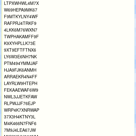
LTPXWHWL4M7X
W69HEPA9MK67
F9MTKYLNY4WF
RAFPRJ4TRKF9
4LKK6M76WXN7
TWPHAKAMFF9F
K9XYHPLLK73E
9XT9EFTFTNX6
LY6W3E6NH7NK
PTM494YMMJAF
HJA9FJK6ANMH
ARRAEKR4N4FF
LAYRLW9HTEPH
FEKAAEWAF6W9
NWL3JJETKFAW
RLPWJJF76EJP
WRP4K7XNRWAP
37X3H4KTNY3L
M4K466N7FNF6
7M9J4LEA67JW