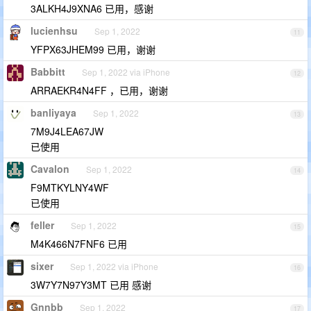
3ALKH4J9XNA6 已用，感谢
lucienhsu
Sep 1, 2022
11
YFPX63JHEM99 已用，谢谢
Babbitt
Sep 1, 2022 via iPhone
12
ARRAEKR4N4FF ，已用，谢谢
banliyaya
Sep 1, 2022
13
7M9J4LEA67JW
已使用
Cavalon
Sep 1, 2022
14
F9MTKYLNY4WF
已使用
feller
Sep 1, 2022
15
M4K466N7FNF6 已用
sixer
Sep 1, 2022 via iPhone
16
3W7Y7N97Y3MT 已用 感谢
Gnnbb
Sep 1, 2022
17