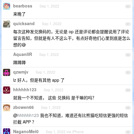
bearboss
Sep 1, 2022
60
来晚了
quicksand
Sep 1, 2022
61
每次这种发兑换码的，无论是 op 还是评论都会提醒说用了评论
留言告知，但就是有人不这么干，有点好奇他们心里到底是怎么
想的😅
AquanllR
Sep 1, 2022
62
蹲蹲蹲
qzwmjv
Sep 1, 2022
63
lz 好人，但是有其他 app 了
hhhhhh123
Sep 1, 2022
64
就我一个不知道， 这些 兑换码 是干嘛的吗？
zbowen66
Sep 1, 2022
65
@
hhhhhh123
我也不知道，难道还有比熊猫吃短信更强的短信
拦截 APP ？
NaganoMei0
Sep 1, 2022 via iPhone
66