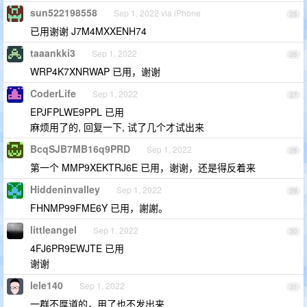
sun522198558
Sep 1, 2022 via iPhone
25
已用谢谢 J7M4MXXENH74
taaankki3
Sep 1, 2022
26
WRP4K7XNRWAP 已用，谢谢
CoderLife
Sep 1, 2022
27
EPJFPLWE9PPL 已用
麻烦用了的, 回复一下, 试了几个才试出来
BcqSJB7MB16q9PRD
Sep 1, 2022
28
第一个 MMP9XEKTRJ6E 已用，谢谢，还是得反着来
Hiddeninvalley
Sep 1, 2022
29
FHNMP99FME6Y 已用，謝謝。
littleangel
Sep 1, 2022
30
4FJ6PR9EWJTE 已用
谢谢
lele140
Sep 1, 2022
31
一群不厚道的，用了也不发出来