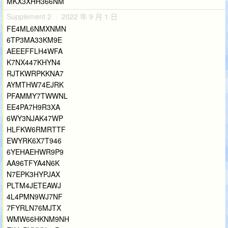
MKX3XHH366NM
Supplement 2 · 2022 年 9 月 1 日
FE4ML6NMXNMN
6TP3MA33KM9E
AEEEFFLH4WFA
K7NX447KHYN4
RJTKWRPKKNA7
AYMTHW74EJRK
PFAMMY7TWWNL
EE4PA7H9R3XA
6WY3NJAK47WP
HLFKW6RMRTTF
EWYRK6X7T946
6YEHAEHWR9P9
AA96TFYA4N6K
N7EPK3HYPJAX
PLTM4JETEAWJ
4L4PMN9WJ7NF
7FYRLN76MJTX
WMW66HKNM9NH