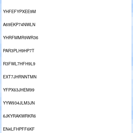
YHFEFYPXEE9M
A69EKP74NWLN
YHRFMMR9WR36
PAR3PLH9HP7T
R3FWL7HFH9L9
EXT7JHRNNTMN
YFPX63JHEM99
YYW934JLM3JN
6JKYRAKWRKR6
EN4LFHPFF6KF