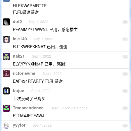
HLFKW6RMRTTF
已用,感谢感谢
dot2
Sep 1, 2022
40
PFAMMY7TWWNL 已用，感谢楼主
lele140
Sep 1, 2022
41
RJTKWRPKKNA7 已用，谢谢
nak21
Sep 1, 2022
42
ELY7PYNXN34P 已用，感谢！
rictorlevine
Sep 1, 2022
43
EAF434RTARFY 已用 感谢
bojue
Sep 1, 2022
44
上次没码了已购买
Transcendence
Sep 1, 2022 via iPhone
45
PLTM4JETEAWJ
yyyfor
Sep 1, 2022
46