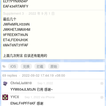
ELY7PYNXN34P
EAF434RTARFY
Supplement 3 · 2022 年 9 月 1 日
最后几个
JWR4MRLH339N
JWKHETJWAXHM
9FREEXKT99JN
ET4LFEXHJH3K
6M4T6NT3YFAF
上面几次附言 应该还有能用的
iOS
兑换
拦截
原始
69 replies
•
2022-09-02 17:44:19 +08:00
ChrisLiu0810
Sep 1, 2022
1
YYW934JLM3JN 已用 感谢~
YYCX
Sep 1, 2022 via iPhone
2
EN4LFHPFF6KF 感谢