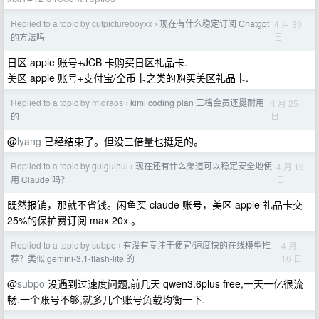
Replied to a topic by cutpictureboyxx
现在有什么稳定订阅 Chatgpt
4 月 30
›
日
的方法吗
日区 apple 账号+JCB 卡购买日区礼品卡.
美区 apple 账号+支付宝/全币卡之类的购买美区礼品卡.
Replied to a topic by midraos
kimi coding plan 三档会员还挺耐用
4 月 25
›
日
的
@
lyang
已经结束了。但没三倍量也挺足的。
Replied to a topic by guiguihui
现在还有什么渠道可以稳定安全地使
4 月 16
›
日
用 Claude 吗？
既然报销，那就不省钱。闲鱼买 claude 账号，美区 apple 礼品卡交
25%的保护费订阅 max 20x 。
Replied to a topic by subpo
有没有专注于便宜/速度快的在线模型推
4 月
›
16 日
荐？类似 gemini-3.1-flash-lite 的
@
subpo
没遇到过速度问题,前几天 qwen3.6plus free,一天一亿很流
畅.一个账号不够,就多几个账号负载均衡一下.