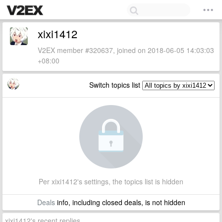
xixi1412
V2EX member #320637, joined on 2018-06-05 14:03:03
+08:00
Switch topics list
Per xixi1412's settings, the topics list is hidden
Deals
info, including closed deals, is not hidden
xixi1412's recent replies