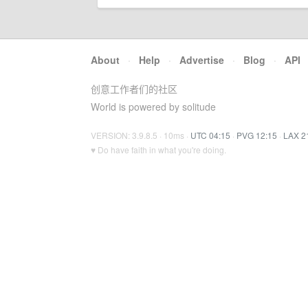
About
·
Help
·
Advertise
·
Blog
·
API
创意工作者们的社区
World is powered by solitude
VERSION: 3.9.8.5 · 10ms ·
UTC 04:15
·
PVG 12:15
·
LAX 2
♥ Do have faith in what you're doing.