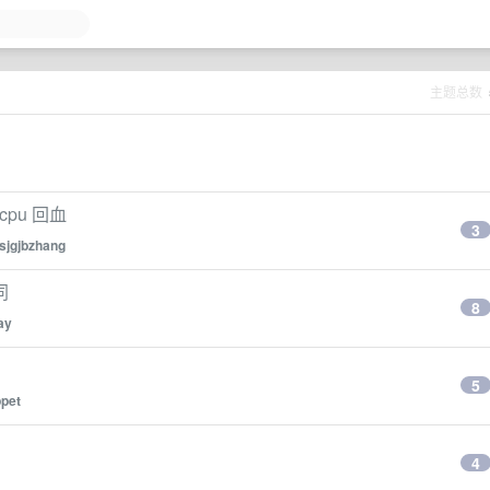
主题总数
cpu 回血
3
jsjgjbzhang
同
8
ay
5
pet
4