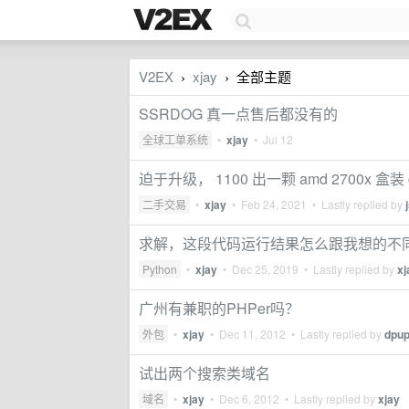
V2EX
xjay
全部主题
›
›
SSRDOG 真一点售后都没有的
全球工单系统
•
xjay
•
Jul 12
迫于升级， 1100 出一颗 amd 2700x 盒装 
二手交易
•
xjay
•
Feb 24, 2021
• Lastly replied by
求解，这段代码运行结果怎么跟我想的不
Python
•
xjay
•
Dec 25, 2019
• Lastly replied by
xj
广州有兼职的PHPer吗？
外包
•
xjay
•
Dec 11, 2012
• Lastly replied by
dpup
试出两个搜索类域名
域名
•
xjay
•
Dec 6, 2012
• Lastly replied by
xjay