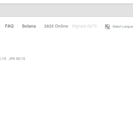
·
FAQ
·
Solana
·
2825 Online
Highest 6679
·
Select Langua
1:15
·
JFK 00:15