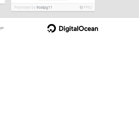
Promoted by
frostpg11
PRO
ge