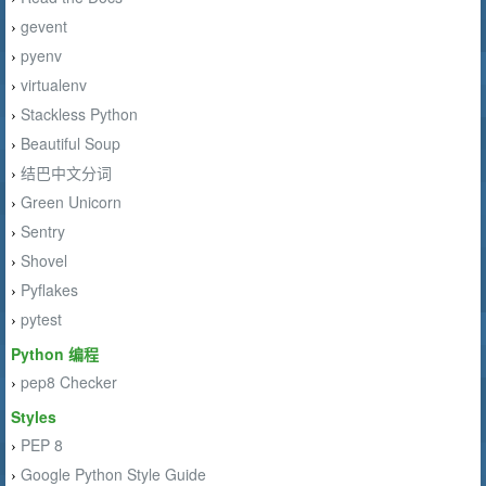
gevent
›
pyenv
›
virtualenv
›
Stackless Python
›
Beautiful Soup
›
结巴中文分词
›
Green Unicorn
›
Sentry
›
Shovel
›
Pyflakes
›
pytest
›
Python 编程
pep8 Checker
›
Styles
PEP 8
›
Google Python Style Guide
›