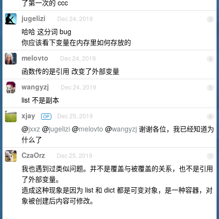
了第一次的 ccc
jugelizi
Dec 24, 2019
3
哈哈 这分词 bug
你应该看下变量在内存里如何存放的
melovto
Dec 24, 2019
4
函数传的是引用 改变了外部变量
wangyzj
Dec 24, 2019
5
list 不是副本
xjay
Dec 25, 2019
OP
6
@
jxxz
@
jugelizi
@
melovto
@
wangyzj
谢谢各位，我已经知道为
什么了
CzaOrz
Dec 25, 2019
7
我也遇到过类似问题。并不是覆盖与被覆盖的关系，也不是引用
了外部变量。
造成这种现象是因为 list 和 dict 都是可变对象，是一种容器，对
象被创建后内容可修改。