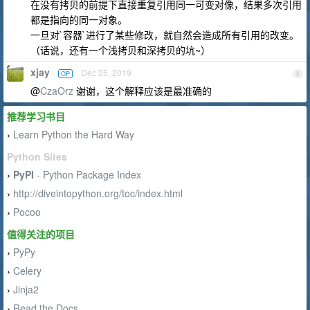
在没有拷贝的前提下直接重复引用同一可变对像，结果多次引用
都是指向的同一对象。
一旦对`容器`进行了某些修改，就自然会造成所有引用的改变。
（话说，还有一个浅拷贝和深拷贝的坑~）
xjay
Dec 25, 2019
OP
8
@
CzaOrz
谢谢，这个解释应该是最准确的
推荐学习书目
Learn Python the Hard Way
›
Python Sites
PyPI
- Python Package Index
›
http://diveintopython.org/toc/index.html
›
Pocoo
›
值得关注的项目
PyPy
›
Celery
›
Jinja2
›
Read the Docs
›