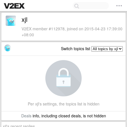
xjl
V2EX member #112978, joined on 2015-04-23 17:39:00
+08:00
Switch topics list
Per xjl's settings, the topics list is hidden
Deals
info, including closed deals, is not hidden
xjl's recent replies