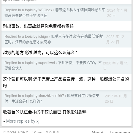
Replied to a topic by W3Cbox
春节返乡私人车辆拉同城老乡平
2024 年 1 月
›
20 日
摊高速费是否属于非法营运
别出事故，出事故就算你免费都有责任。
Replied to a topic by ichigo
似乎只有在讨论“存在感最低”的地
2023 年 12
›
月 27 日
区时，江西的存在感才最高😂
越穷的地方 彩礼越高，可以这么理解么？
Replied to a topic by superliwei
不吐不快，不要做 CTO，不
2020 年 7 月 15
›
日
要做合伙人
这个营销可以啊 还不完带上产品名宣传一波，这种一般都爆公司名的
呀
Replied to a topic by xiaozhizhu1997
脱离支付宝和微信支
2017 年 10 月
›
25 日
付，生活会是什么样的？
收银台的队伍会排的不较长而已 其他没啥影响
More replies by xjl
»
© 2026 V2EX · 10ms · 3.9.8.5
About
·
Language