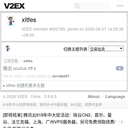
xltfes
V2EX member #502765, joined on 2020-08-07 14:29:38
+08:00
切换主题列表
二手交易
•
xltfes
慢出 oculus rift s
1
Feb 6, 2023 • Lastly replied by
mrrobot97
xltfes 创建的更多主题
»
© 2026 V2EX · 10ms · 3.9.8.5
About
·
Language
618年中大促即将结束：国内外VPS服务器，99元起，续费代金券
[即将结束] 腾讯云618年中大促活动：硅谷CN2、首尔、曼
›
谷、法兰克福、上海、广州VPS服务器，另可免费领取续费/