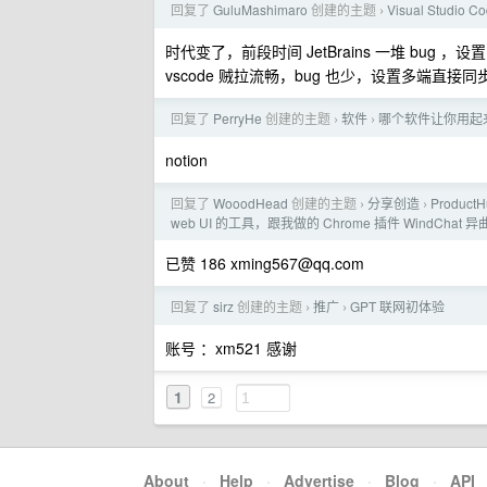
回复了
GuluMashimaro
创建的主题
Visual Studio C
›
时代变了，前段时间 JetBrains 一堆 bug 
vscode 贼拉流畅，bug 也少，设置多端直接
回复了
PerryHe
创建的主题
软件
哪个软件让你用起
›
›
notion
回复了
WooodHead
创建的主题
分享创造
Product
›
›
web UI 的工具，跟我做的 Chrome 插件 WindChat
已赞 186
xming567@qq.com
回复了
sirz
创建的主题
推广
GPT 联网初体验
›
›
账号 ：xm521 感谢
1
2
About
·
Help
·
Advertise
·
Blog
·
API