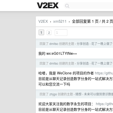
V2EX
xm5211
全部回复第 1 页 / 共 2 
›
›
1
2
回复了
dmitsc
创建的主题
分享创造
花了一晚上做了一
›
›
我的 wx:eG01LTYtNw==
回复了
dmitsc
创建的主题
分享创造
花了一晚上做了一
›
›
哈喽，我是 WeClone 的项目的作者
https://gi
目前是从聊天记录创造数字分身的一站式解决方
可以和您交流一下吗
回复了
zhjgo
创建的主题
随想
未来可以做到意识数
›
›
欢迎大家关注我的数字永生的项目：
https://g
目前是从聊天记录创造数字分身的一站式解决方