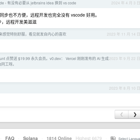
ode
有没有必要从 jetbrains idea 换到 vs code
2024 年 4 月 3 
›
，设置同步也不方便，远程开发也完全没有 vscode 好用。
同步，远程开发美滋滋
来感觉特别舒服，看见就发自内心的喜欢
2023 年 11 月 14 
Hunt 点赞送 $19.99 永久会员。v0.dev： Vercel 刚刚发布的 AI 生成
2023 年 9 月 22 
 异曲同工呀。
2023 年 8 月 10 
❮
❯
·
FAQ
·
Solana
·
1814 Online
Highest 6679
·
Select Langua