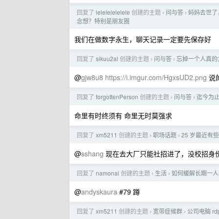
回复了
lelelelelelele
创建的主题
问与答
妈妈去世了
›
›
念想？特别是朋友圈
我们在做数字永生，聊天记录一定要先保存好
回复了
sikuu2al
创建的主题
问与答
忘掉一个人真的
›
›
@
gjw8u8
https://i.imgur.com/HgxsUD2.png
说
回复了
forgottenPerson
创建的主题
问与答
迄今为
›
›
命里有时终须有 命里无时莫强求
回复了
xm5211
创建的主题
职场话题
25 岁最近有
›
›
@
sshang
现在去大厂只能社招进了，没校招身
回复了
namonai
创建的主题
生活
如何缓解长期一人
›
›
@
andyskaura
#79 蹲
回复了
xm5211
创建的主题
宽带症候群
公司电脑 r
›
›