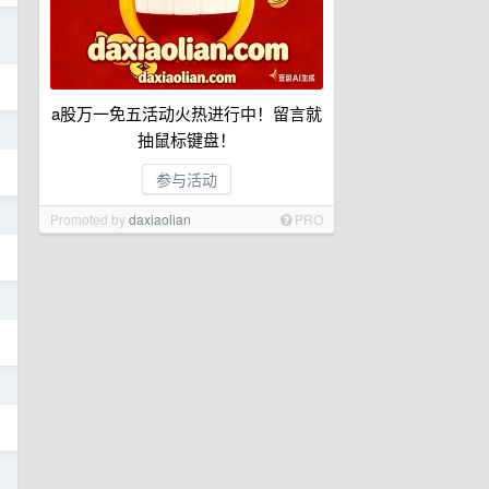
日
a股万一免五活动火热进行中！留言就
日
抽鼠标键盘！
参与活动
日
Promoted by
daxiaolian
PRO
日
日
日