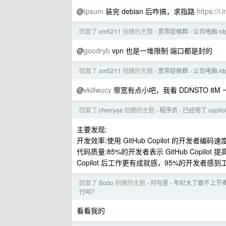
@
Ipsum
装完 debian 后咋搞，求指路
https://
回复了
xm5211
创建的主题
宽带症候群
公司电脑 r
›
›
@
goodryb
vpn 也是一堆限制 端口都是封的
回复了
xm5211
创建的主题
宽带症候群
公司电脑 r
›
›
@
vkillwucy
带宽有点小吧，我看 DDNSTO 8M 
回复了
cherryas
创建的主题
程序员
已经用了 cop
›
›
主要发现:
开发效率:使用 GitHub Copilot 的开发者编码
代码质量:85%的开发者表示 GitHub Copil
Copilot 后工作更有成就感，95%的开发者感
回复了
Bodo
创建的主题
问与答
年纪大了跟不上节奏
›
›
行吗？
看看我的