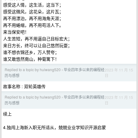
感受这人情，这生活，这当下；
感受这微风，这花朵，这片瓦；
再不用漂泊，再不用海角天涯；
再不用蜷缩，再不用苟活人下。
来当保安吧！
人生苦短，再不用逼自己目标宏大；
来日方长，终可以让自己悠然玩耍；
谁不想衣锦还乡，万人赞夸；
谁又敢悠然南山，种菊篱下！
Replied to a topic by huiwang520
毕业四年多以来的编程经
2023 年 11 月 15
›
日
历与感想
故事名称 : 双轮英雄传
Replied to a topic by huiwang520
毕业四年多以来的编程经
2023 年 11 月 15
›
日
历与感想
续上
4.独闯上海新入职无所适从，兢兢业业学知识开源启蒙