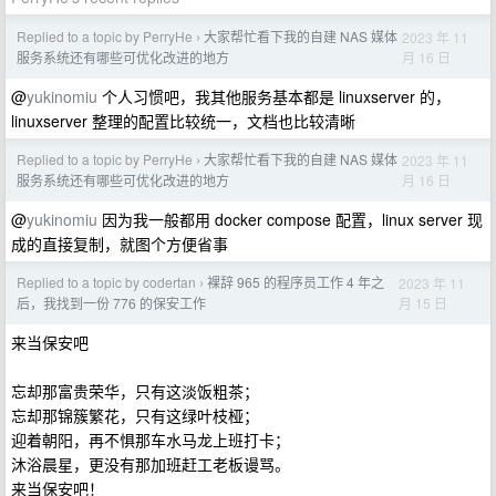
Replied to a topic by PerryHe
大家帮忙看下我的自建 NAS 媒体
2023 年 11
›
月 16 日
服务系统还有哪些可优化改进的地方
@
yukinomiu
个人习惯吧，我其他服务基本都是 linuxserver 的，
linuxserver 整理的配置比较统一，文档也比较清晰
Replied to a topic by PerryHe
大家帮忙看下我的自建 NAS 媒体
2023 年 11
›
月 16 日
服务系统还有哪些可优化改进的地方
@
yukinomiu
因为我一般都用 docker compose 配置，linux server 现
成的直接复制，就图个方便省事
Replied to a topic by codertan
裸辞 965 的程序员工作 4 年之
2023 年 11
›
月 15 日
后，我找到一份 776 的保安工作
来当保安吧
忘却那富贵荣华，只有这淡饭粗茶；
忘却那锦簇繁花，只有这绿叶枝桠；
迎着朝阳，再不惧那车水马龙上班打卡；
沐浴晨星，更没有那加班赶工老板谩骂。
来当保安吧！