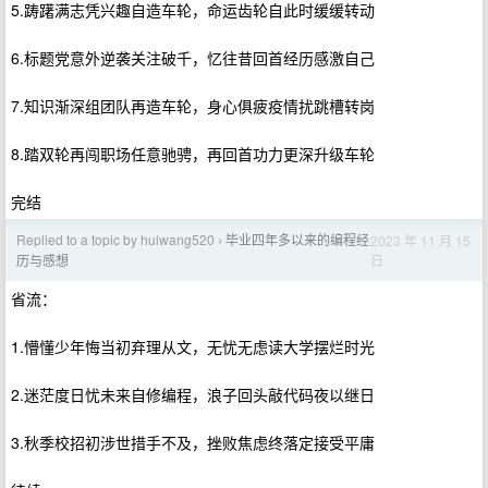
5.踌躇满志凭兴趣自造车轮，命运齿轮自此时缓缓转动
6.标题党意外逆袭关注破千，忆往昔回首经历感激自己
7.知识渐深组团队再造车轮，身心俱疲疫情扰跳槽转岗
8.踏双轮再闯职场任意驰骋，再回首功力更深升级车轮
完结
Replied to a topic by huiwang520
毕业四年多以来的编程经
2023 年 11 月 15
›
日
历与感想
省流：
1.懵懂少年悔当初弃理从文，无忧无虑读大学摆烂时光
2.迷茫度日忧未来自修编程，浪子回头敲代码夜以继日
3.秋季校招初涉世措手不及，挫败焦虑终落定接受平庸