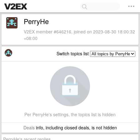
PerryHe
V2EX member #646216, joined on 2023-08-30 18:00:32
+08:00
Switch topics list
Per PerryHe's settings, the topics list is hidden
Deals
info, including closed deals, is not hidden
PerryHe's recent replies