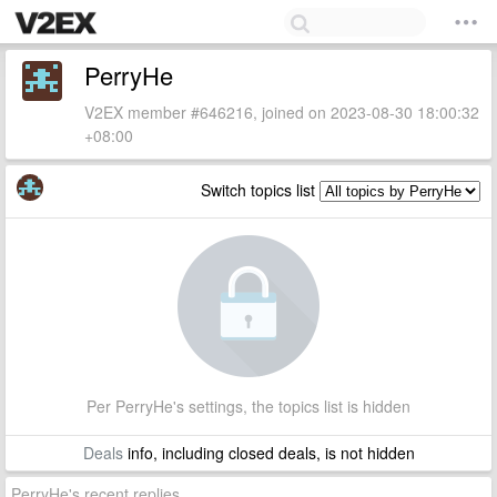
PerryHe
V2EX member #646216, joined on 2023-08-30 18:00:32
+08:00
Switch topics list
Per PerryHe's settings, the topics list is hidden
Deals
info, including closed deals, is not hidden
PerryHe's recent replies