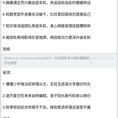
5.踌躇满志凭兴趣自造车轮，命运齿轮自此时缓缓转动
6.标题党意外逆袭关注破千，忆往昔回首经历感激自己
7.知识渐深组团队再造车轮，身心俱疲疫情扰跳槽转岗
8.踏双轮再闯职场任意驰骋，再回首功力更深升级车轮
完结
Replied to a topic by huiwang520
毕业四年多以来的编程经
2023 年 11 月 15
›
日
历与感想
省流：
1.懵懂少年悔当初弃理从文，无忧无虑读大学摆烂时光
2.迷茫度日忧未来自修编程，浪子回头敲代码夜以继日
3.秋季校招初涉世措手不及，挫败焦虑终落定接受平庸