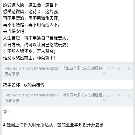
感受这人情，这生活，这当下；
感受这微风，这花朵，这片瓦；
再不用漂泊，再不用海角天涯；
再不用蜷缩，再不用苟活人下。
来当保安吧！
人生苦短，再不用逼自己目标宏大；
来日方长，终可以让自己悠然玩耍；
谁不想衣锦还乡，万人赞夸；
谁又敢悠然南山，种菊篱下！
Replied to a topic by huiwang520
毕业四年多以来的编程经
2023 年 11 月 15
›
日
历与感想
故事名称 : 双轮英雄传
Replied to a topic by huiwang520
毕业四年多以来的编程经
2023 年 11 月 15
›
日
历与感想
续上
4.独闯上海新入职无所适从，兢兢业业学知识开源启蒙