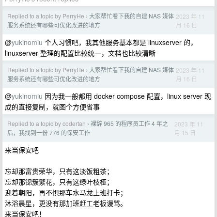
Replied to a topic by PerryHe
大家帮忙看下我的自建 NAS 媒体
2023 年 11
›
月 16 日
服务系统还有哪些可优化改进的地方
@
yukinomiu
个人习惯吧，我其他服务基本都是 linuxserver 的，
linuxserver 整理的配置比较统一，文档也比较清晰
Replied to a topic by PerryHe
大家帮忙看下我的自建 NAS 媒体
2023 年 11
›
月 16 日
服务系统还有哪些可优化改进的地方
@
yukinomiu
因为我一般都用 docker compose 配置，linux server 现
成的直接复制，就图个方便省事
Replied to a topic by codertan
裸辞 965 的程序员工作 4 年之
2023 年 11
›
月 15 日
后，我找到一份 776 的保安工作
来当保安吧
忘却那富贵荣华，只有这淡饭粗茶；
忘却那锦簇繁花，只有这绿叶枝桠；
迎着朝阳，再不惧那车水马龙上班打卡；
沐浴晨星，更没有那加班赶工老板谩骂。
来当保安吧！