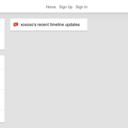
Home
Sign Up
Sign In
xoxoxo's recent timeline updates