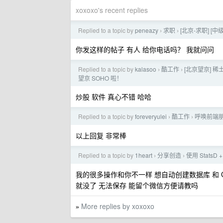
xoxoxo's recent replies
Replied to a topic by
peneazy
求职
[北京-求职] [
›
›
你发这样的帖子 有人 给你电话吗？ 我就问问
Replied to a topic by
kalasoo
酷工作
[北京望京] 
›
›
望京 SOHO 啦！
炒股 软件 真心不错 哈哈
Replied to a topic by
foreveryulei
酷工作
呼唤前端朋
›
›
以上回复 非常棒
Replied to a topic by
1heart
分享创造
使用 StatsD +
›
›
我的很多操作和你不一样 想自动创建数据库 和 Gra
就没了 无法保存 能留个微信方便请教吗
More replies by xoxoxo
»